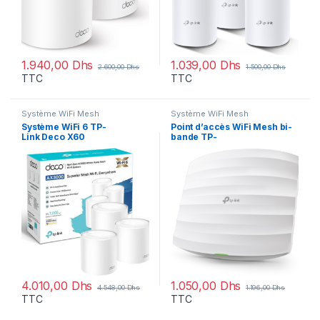
1.940,00
Dhs
1.039,00
Dhs
2.600,00
Dhs
1.500,00
Dhs
TTC
TTC
Système WiFi Mesh
Système WiFi Mesh
Système WiFi 6 TP-
Point d’accès WiFi Mesh bi-
Link Deco X60
bande TP-
mesh AXE5400 pour toute la
Link AC1350 PoE Gigabit –
maison 3 packs
Plafonnier (EAP225)
(DECOX60_3-PACK)
4.010,00
Dhs
1.050,00
Dhs
4.548,00
Dhs
1.196,00
Dhs
TTC
TTC