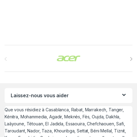
Brands Carousel
Laissez-nous vous aider
Que vous résidiez à Casablanca, Rabat, Marrakech, Tanger,
Kénitra, Mohammedia, Agadir, Meknès, Fès, Oujda, Dakhla,
Laâyoune, Tétouan, El Jadida, Essaouira, Chefchaouen, Safi,
Taroudant, Nador, Taza, Khouribga, Settat, Béni Mellal, Tiznit,