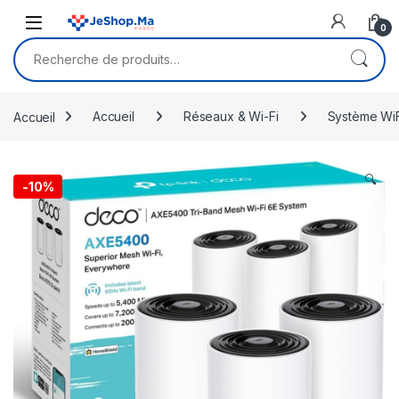
Skip to navigation
Skip to content
0
Recherche pour :
Accueil
Accueil
Réseaux & Wi-Fi
Système Wi
🔍
-
10%