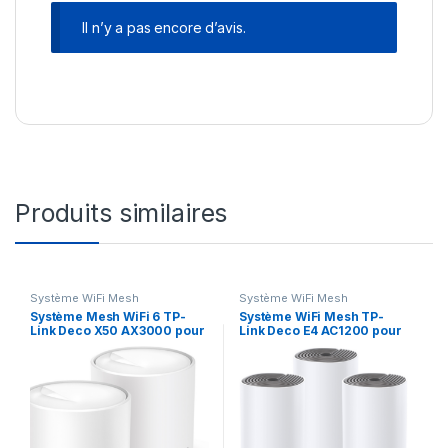
Il n’y a pas encore d’avis.
Produits similaires
Système WiFi Mesh
Système WiFi Mesh
Système Mesh WiFi 6 TP-
Système WiFi Mesh TP-
Link Deco X50 AX3000 pour
Link Deco E4 AC1200 pour
toute la maison 2 packs
toute la maison 3
(DECOX50_2-PACK)
packs (DECOE4_3-PACK)