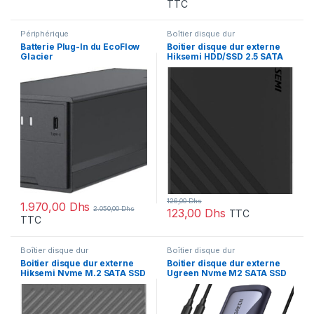
TTC
Périphérique
Boîtier disque dur
Batterie Plug-In du EcoFlow
Boitier disque dur externe
Glacier
Hiksemi HDD/SSD 2.5 SATA
(HS-HUB-MHC201)
126,00
Dhs
1.970,00
Dhs
2.050,00
Dhs
123,00
Dhs
TTC
TTC
Boîtier disque dur
Boîtier disque dur
Boitier disque dur externe
Boitier disque dur externe
Hiksemi Nvme M.2 SATA SSD
Ugreen Nvme M2 SATA SSD
(HS-HUB-MD202)
(90264)