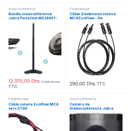
Visioconférence
Périphérique
Bundle visioconférence
Câble d’extension solaire
Jabra PanaCast MS (8401-
MC4 EcoFlow – 3m
154)
(5008004038)
12.370,00
Dhs
12.888,00
Dhs
290,00
Dhs
TTC
TTC
Périphérique
Visioconférence
Câble solaire EcoFlow MC4
Caméra de
vers XT60
Vidéoconférence Jabra
PanaCast Panoramic 4K
(8100-119)