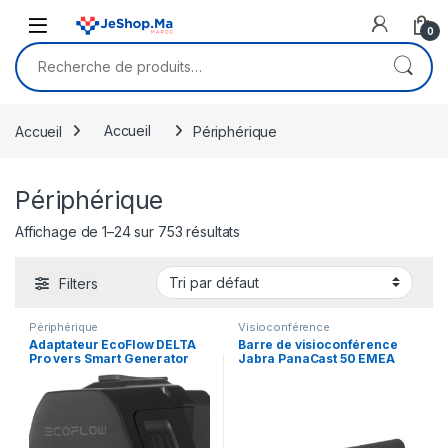
Skip to navigation
Skip to content
0
Recherche pour :
Accueil
Accueil
Périphérique
Périphérique
Affichage de 1–24 sur 753 résultats
Filters
Périphérique
Visioconférence
Adaptateur EcoFlow DELTA
Barre de visioconférence
Pro vers Smart Generator
Jabra PanaCast 50 EMEA
(8200-231)