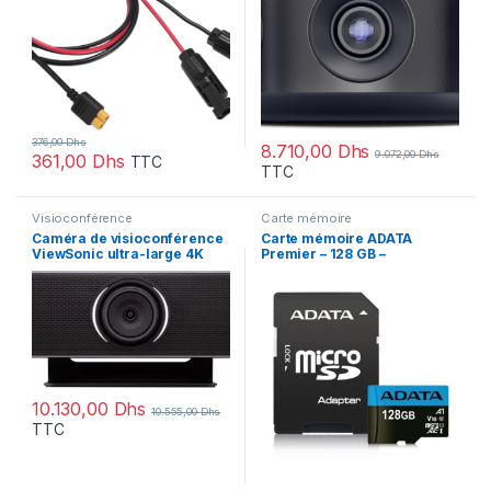
376,00
Dhs
8.710,00
Dhs
9.072,00
Dhs
361,00
Dhs
TTC
TTC
Visioconférence
Carte mémoire
Caméra de visioconférence
Carte mémoire ADATA
ViewSonic ultra-large 4K
Premier – 128 GB –
(VB-CAM-201)
microSDHC/SDXC UHS-I
Class10
10.130,00
Dhs
10.555,00
Dhs
TTC