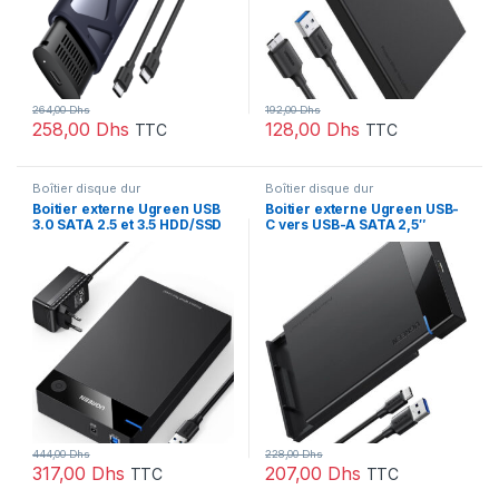
264,00
Dhs
192,00
Dhs
258,00
Dhs
128,00
Dhs
TTC
TTC
Boîtier disque dur
Boîtier disque dur
Boitier externe Ugreen USB
Boitier externe Ugreen USB-
3.0 SATA 2.5 et 3.5 HDD/SSD
C vers USB-A SATA 2,5″
(50422)
(50743)
444,00
Dhs
228,00
Dhs
317,00
Dhs
207,00
Dhs
TTC
TTC