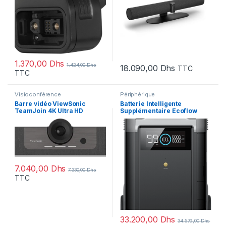
1.370,00
Dhs
1.424,00
Dhs
18.090,00
Dhs
TTC
TTC
Visioconférence
Périphérique
Barre vidéo ViewSonic
Batterie Intelligente
TeamJoin 4K Ultra HD
Supplémentaire Ecoflow
(UMB202)
Delta Pro – 3600W
7.040,00
Dhs
7.330,00
Dhs
TTC
33.200,00
Dhs
34.579,00
Dhs