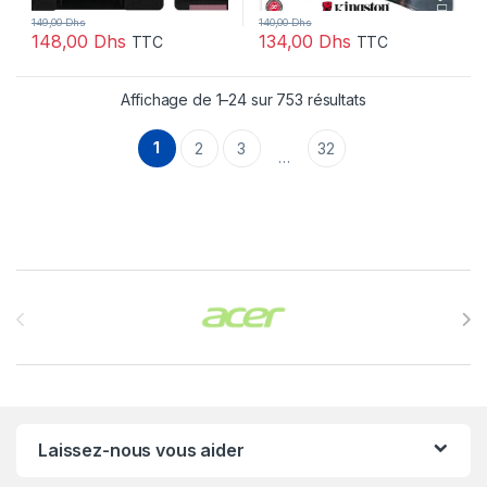
149,00
Dhs
140,00
Dhs
148,00
Dhs
134,00
Dhs
TTC
TTC
Affichage de 1–24 sur 753 résultats
1
2
3
32
…
Brands Carousel
Laissez-nous vous aider