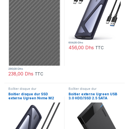
604,00
Dhs
456,00
Dhs
TTC
280,00
Dhs
238,00
Dhs
TTC
Boîtier disque dur
Boîtier disque dur
Boitier disque dur SSD
Boitier externe Ugreen USB
externe Ugreen Nvme M2
3.0 HDD/SSD 2.5 SATA
(10902)
(30848)