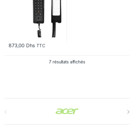
873,00
Dhs
TTC
7 résultats affichés
Brands Carousel