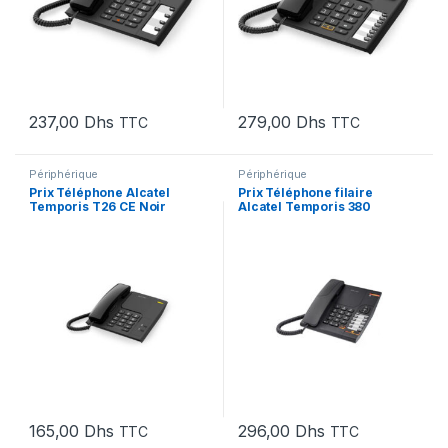
237,00
Dhs
279,00
Dhs
TTC
TTC
Périphérique
Périphérique
Prix Téléphone Alcatel
Prix Téléphone filaire
Temporis T26 CE Noir
Alcatel Temporis 380
(ATL1413717) – 165.00 –
(ATL1407518) – 296.00 –
165.00
296.00
165,00
Dhs
296,00
Dhs
TTC
TTC