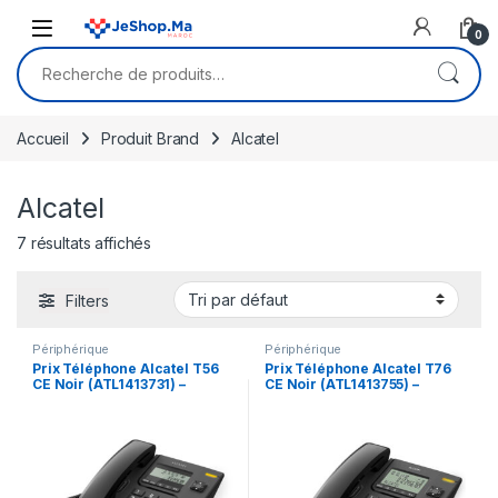
Skip to navigation
Skip to content
0
Recherche pour :
Accueil
Produit Brand
Alcatel
Alcatel
7 résultats affichés
Filters
Périphérique
Périphérique
Prix Téléphone Alcatel T56
Prix Téléphone Alcatel T76
CE Noir (ATL1413731) –
CE Noir (ATL1413755) –
237.00 – 237.00
279.00 – 279.00