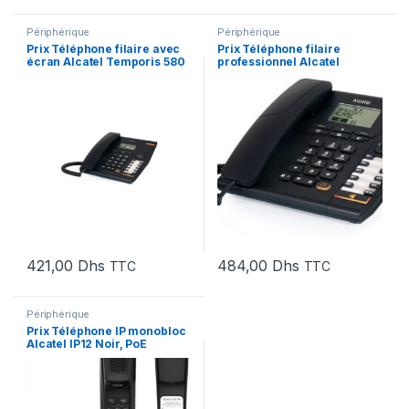
Périphérique
Périphérique
Prix Téléphone filaire avec
Prix Téléphone filaire
écran Alcatel Temporis 580
professionnel Alcatel
(ATL1407525) – 421.00 –
Temporis 880 (ATL1417258)
421.00
– 484.00 – 484.00
421,00
Dhs
484,00
Dhs
TTC
TTC
Périphérique
Prix Téléphone IP monobloc
Alcatel IP12 Noir, PoE
(ATL1425345) – 873.00 –
873.00