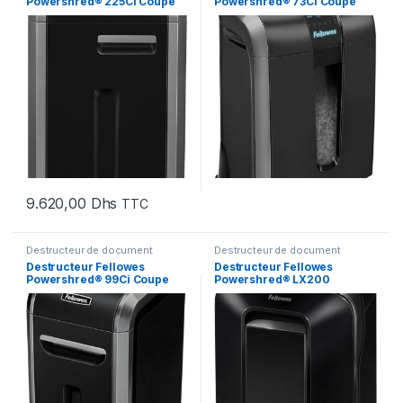
Powershred® 225Ci Coupe
Powershred® 73Ci Coupe
croisée (4622001)
croisée (4601102)
9.620,00
Dhs
TTC
Destructeur de document
Destructeur de document
Destructeur Fellowes
Destructeur Fellowes
Powershred® 99Ci Coupe
Powershred® LX200
croisée (4691001)
(5502201)