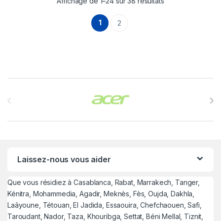
Affichage de 1–24 sur 38 résultats
1
2
Brands Carousel
Laissez-nous vous aider
Que vous résidiez à Casablanca, Rabat, Marrakech, Tanger,
Kénitra, Mohammedia, Agadir, Meknès, Fès, Oujda, Dakhla,
Laâyoune, Tétouan, El Jadida, Essaouira, Chefchaouen, Safi,
Taroudant, Nador, Taza, Khouribga, Settat, Béni Mellal, Tiznit,