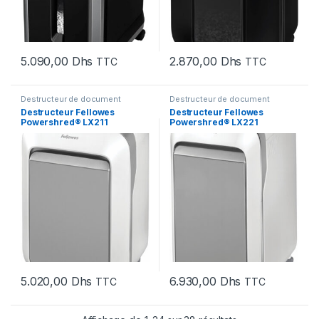
5.090,00
Dhs
2.870,00
Dhs
TTC
TTC
Destructeur de document
Destructeur de document
Destructeur Fellowes
Destructeur Fellowes
Powershred® LX211
Powershred® LX221
microparticules (5050301)
microparticules (5050501)
5.020,00
Dhs
6.930,00
Dhs
TTC
TTC