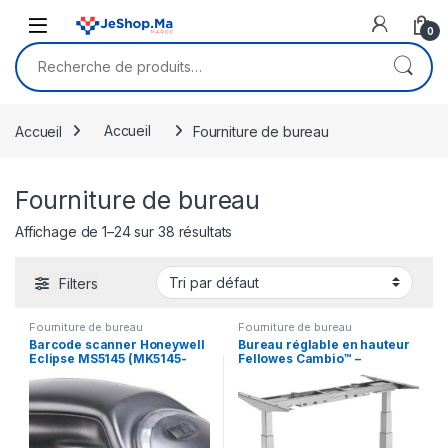
Skip to navigation
Skip to content
0
Recherche pour :
Accueil
Accueil
Fourniture de bureau
Fourniture de bureau
Affichage de 1–24 sur 38 résultats
Filters
Fourniture de bureau
Fourniture de bureau
Barcode scanner Honeywell
Bureau réglable en hauteur
Eclipse MS5145 (MK5145-
Fellowes Cambio™ –
32A38-EU)
Structure seule Argent-
(9694001)