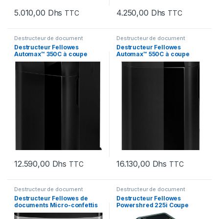
5.010,00
Dhs
4.250,00
Dhs
TTC
TTC
Destructeur de document
Destructeur de document
Destructeur Fellowes
Destructeur Fellowes
Automax™ 350C à coupe
Automax™ 550C à coupe
transversale
transversale
12.590,00
Dhs
16.130,00
Dhs
TTC
TTC
Destructeur de document
Destructeur de document
Destructeur Fellowes de
Destructeur Fellowes
documents Micro-confettis
Powershred 225i Coupe
450M (4074101)
droite (4623001)