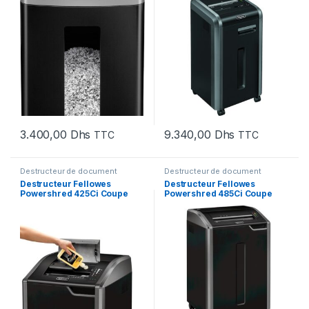
3.400,00
Dhs
9.340,00
Dhs
TTC
TTC
Destructeur de document
Destructeur de document
Destructeur Fellowes
Destructeur Fellowes
Powershred 425Ci Coupe
Powershred 485Ci Coupe
croisée (4698001)
croisée (4699001)