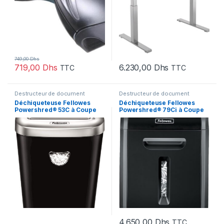
749,00
Dhs
719,00
Dhs
6.230,00
Dhs
TTC
TTC
Destructeur de document
Destructeur de document
Déchiqueteuse Fellowes
Déchiqueteuse Fellowes
Powershred® 53C à Coupe
Powershred® 79Ci à Coupe
Croisée (4653101)
Croisée (4679001)
4.650,00
Dhs
TTC