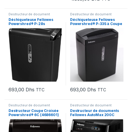
Destructeur de document
Destructeur de document
Déchiqueteuse Fellowes
Déchiqueteuse Fellowes
Powershred® P-28s
Powershred® P-33S à Coupe
(4710101)
Droite (3231101)
693,00
Dhs
693,00
Dhs
TTC
TTC
Destructeur de document
Destructeur de document
Destructeur Coupe Croisée
Destructeur de documents
Powershred® 6C (4686601)
Fellowes AutoMax 200C
Coupe croisée (4653601)