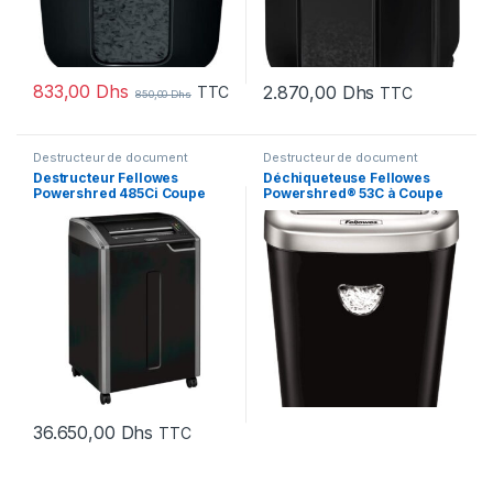
833,00
Dhs
2.870,00
Dhs
TTC
TTC
850,00
Dhs
Destructeur de document
Destructeur de document
Destructeur Fellowes
Déchiqueteuse Fellowes
Powershred 485Ci Coupe
Powershred® 53C à Coupe
croisée (4699001)
Croisée (4653101)
36.650,00
Dhs
TTC