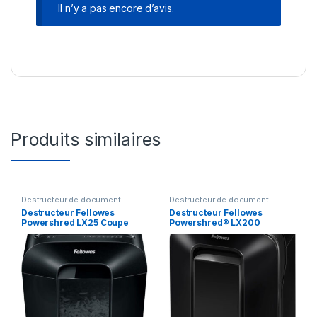
Il n’y a pas encore d’avis.
Produits similaires
Destructeur de document
Destructeur de document
Destructeur Fellowes
Destructeur Fellowes
Powershred LX25 Coupe
Powershred® LX200
croisée (4170501)
(5502201)