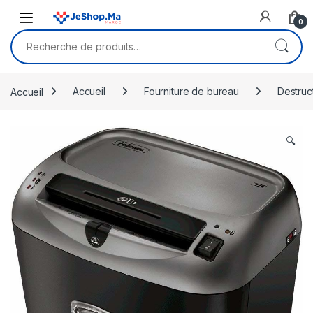
Skip to navigation
Skip to content
0
Recherche pour :
Accueil
Accueil
Fourniture de bureau
Destruc
🔍