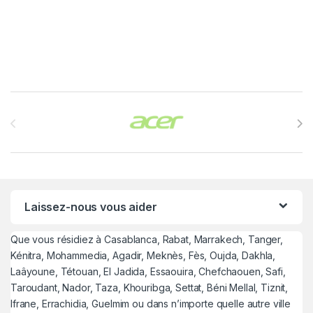
Brands Carousel
Laissez-nous vous aider
Que vous résidiez à Casablanca, Rabat, Marrakech, Tanger,
Kénitra, Mohammedia, Agadir, Meknès, Fès, Oujda, Dakhla,
Laâyoune, Tétouan, El Jadida, Essaouira, Chefchaouen, Safi,
Taroudant, Nador, Taza, Khouribga, Settat, Béni Mellal, Tiznit,
Ifrane, Errachidia, Guelmim ou dans n’importe quelle autre ville