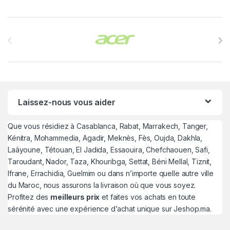
Brands Carousel
Laissez-nous vous aider
Que vous résidiez à Casablanca, Rabat, Marrakech, Tanger,
Kénitra, Mohammedia, Agadir, Meknès, Fès, Oujda, Dakhla,
Laâyoune, Tétouan, El Jadida, Essaouira, Chefchaouen, Safi,
Taroudant, Nador, Taza, Khouribga, Settat, Béni Mellal, Tiznit,
Ifrane, Errachidia, Guelmim ou dans n’importe quelle autre ville
du Maroc, nous assurons la livraison où que vous soyez.
Profitez des
meilleurs prix
et faites vos achats en toute
sérénité avec une expérience d’achat unique sur Jeshop.ma.