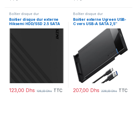
Boîtier disque dur
Boîtier disque dur
Boitier disque dur externe
Boitier externe Ugreen USB-
Hiksemi HDD/SSD 2.5 SATA
C vers USB-A SATA 2,5″
(HS-HUB-MHC201)
(50743)
123,00
Dhs
207,00
Dhs
TTC
TTC
126,00
Dhs
228,00
Dhs