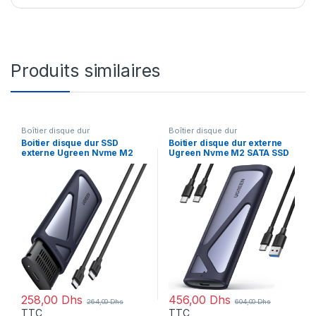
Produits similaires
Boîtier disque dur
Boîtier disque dur
Boitier disque dur SSD
Boitier disque dur externe
externe Ugreen Nvme M2
Ugreen Nvme M2 SATA SSD
(10902)
(90264)
258,00
Dhs
456,00
Dhs
264,00
Dhs
604,00
Dhs
TTC
TTC