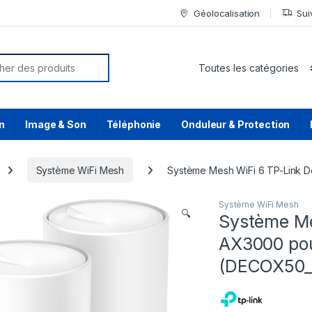
Géolocalisation
Sui
or:
n
Image & Son
Téléphonie
Onduleur & Protection
Système WiFi Mesh
Système Mesh WiFi 6 TP-Link 
Système WiFi Mesh
🔍
Système Me
AX3000 pou
(DECOX50_