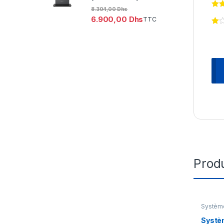
8.304,00
Dhs
6.900,00
Dhs
TTC
Produ
Systèm
Systè