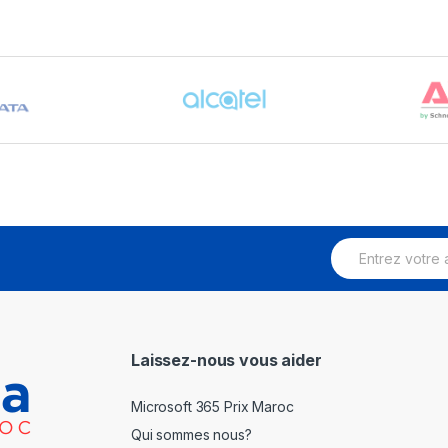
E
m
a
i
l
*
Laissez-nous vous aider
Microsoft 365 Prix Maroc
Qui sommes nous?