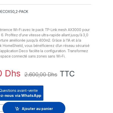
 DECOX50_2-PACK
érience Wi-Fi avec le pack TP-Link mesh AX3000 pour
 6. Profitez d’une vitesse ultra-rapide allant jusqu’à 3,0
ture améliorée jusqu’à 400m2. Grâce à l’IA et à la
nk HomeShield, vous bénéficierez d’un réseau sécurisé
’application Deco facilite la configuration. Transformez
espace connecté sans zones sans Wi-Fi.
0
Dhs
TTC
2.600,00
Dhs
Questions avant-vente
ez-nous via WhatsApp
 6 TP-Link Deco X50 AX3000 pour toute la maison 2 packs (D
Ajouter au panier