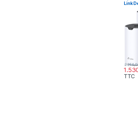
Link 
toute 
(DECO
2.256,
1.53
TTC