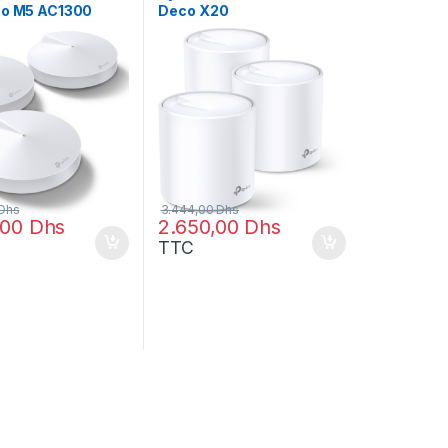
co M5 AC1300
Deco X20
 (DECOM5_3-
Mesh AX1800 pour toute
la maison 3 packs
(DECOX20_3-PACK)
Dhs
3.444,00
Dhs
,00
Dhs
2.650,00
Dhs
TTC