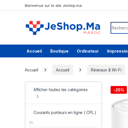
Skip to navigation
Skip to content
Bienvenue sur le site Jeshop.ma
Search f
Accueil
Boutique
Ordinateur
Impressio
Accueil
Accueil
Réseaux & Wi-Fi
Afficher toutes les catégories
-
25%
Courants porteurs en ligne ( CPL )
(5)