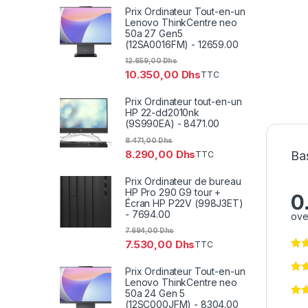
Prix Ordinateur Tout-en-un
Lenovo ThinkCentre neo
50a 27 Gen5
(12SA0016FM) - 12659.00
12.659,00
Dhs
10.350,00
Dhs
TTC
Prix Ordinateur tout-en-un
HP 22-dd2010nk
(9S990EA) - 8471.00
8.471,00
Dhs
8.290,00
Dhs
Bas
TTC
Prix Ordinateur de bureau
HP Pro 290 G9 tour +
0
Écran HP P22V (998J3ET)
- 7694.00
ove
7.694,00
Dhs
7.530,00
Dhs
TTC
Prix Ordinateur Tout-en-un
Lenovo ThinkCentre neo
50a 24 Gen 5
(12SC000JFM) - 8304.00