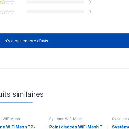
0
0
Il n’y a pas encore d’avis.
its similaires
e WiFi Mesh
Système WiFi Mesh
Système 
me WiFi Mesh TP-
Point d’accès WiFi Mesh T
Système