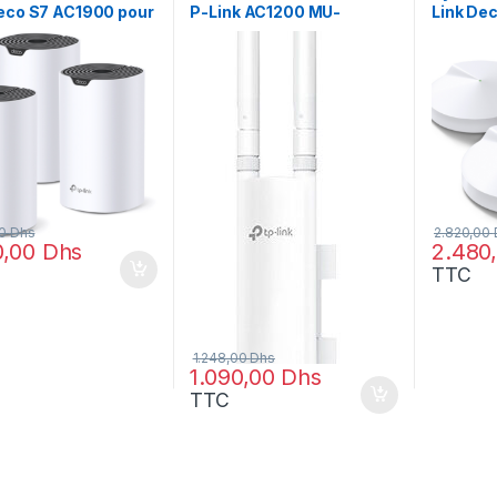
Deco S7 AC1900 pour
P-Link AC1200 MU-
Link De
la maison
MIMO Gigabit Extérieur (IP
3 packs
S7_3-PACK)
65) (EAP225-OUTDOOR)
PACK)
00
Dhs
2.820,00
0,00
Dhs
2.480
TTC
1.248,00
Dhs
1.090,00
Dhs
TTC