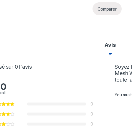
Comparer
Avis
é sur 0 l'avis
Soyez 
Mesh W
toute 
.0
rall
You mus
0
0
0