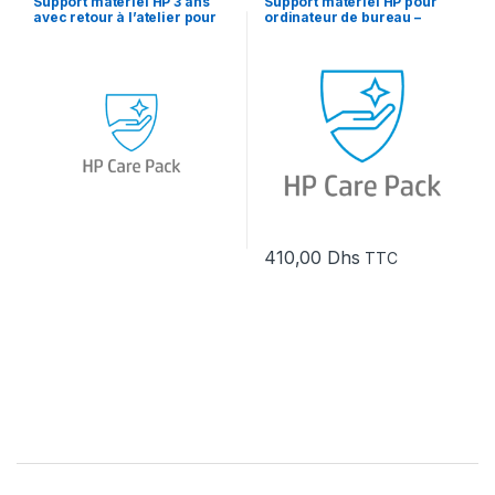
Support matériel HP 3 ans
Support matériel HP pour
avec retour à l’atelier pour
ordinateur de bureau –
imprimante multifonction
Intervention sur site le jour
laser 10x et 13x MFP
ouvré suivant – 3 ans
410,00
Dhs
TTC
Brands Carousel