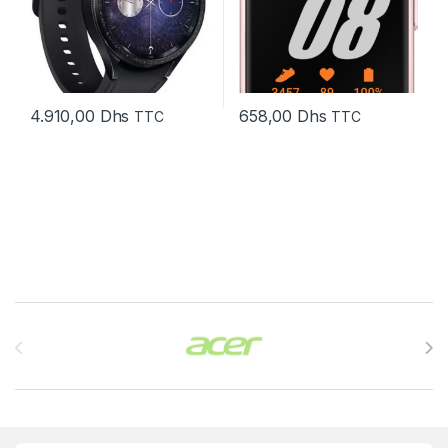
4.910,00
Dhs
658,00
Dhs
TTC
TTC
Brands Carousel