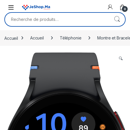
Skip to navigation
Skip to content
0
Recherche pour :
Accueil
Accueil
Téléphonie
Montre et Bracel
🔍