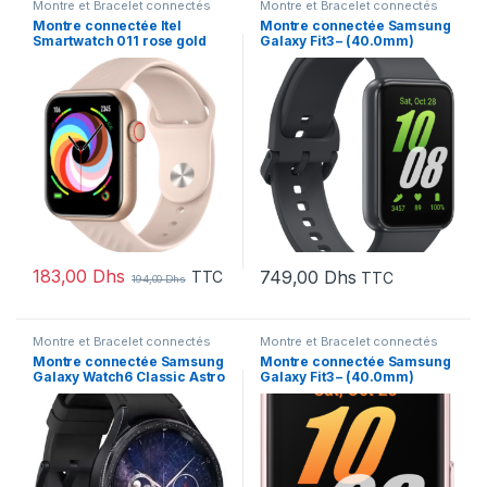
Montre et Bracelet connectés
Montre et Bracelet connectés
Montre connectée Itel
Montre connectée Samsung
Smartwatch 011 rose gold
Galaxy Fit3 – (40.0mm)
(ISW-O11ROSEGOLD)
183,00
Dhs
749,00
Dhs
TTC
TTC
194,00
Dhs
Montre et Bracelet connectés
Montre et Bracelet connectés
Montre connectée Samsung
Montre connectée Samsung
Galaxy Watch6 Classic Astro
Galaxy Fit3 – (40.0mm)
Edition Bluetooth Noir –
(47mm)