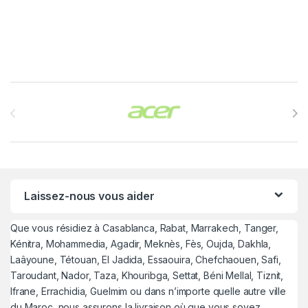
Brands Carousel
Laissez-nous vous aider
Que vous résidiez à Casablanca, Rabat, Marrakech, Tanger,
Kénitra, Mohammedia, Agadir, Meknès, Fès, Oujda, Dakhla,
Laâyoune, Tétouan, El Jadida, Essaouira, Chefchaouen, Safi,
Taroudant, Nador, Taza, Khouribga, Settat, Béni Mellal, Tiznit,
Ifrane, Errachidia, Guelmim ou dans n’importe quelle autre ville
du Maroc, nous assurons la livraison où que vous soyez.