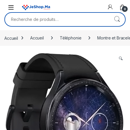
Skip to navigation
Skip to content
0
Recherche pour :
Accueil
Accueil
Téléphonie
Montre et Bracel
🔍