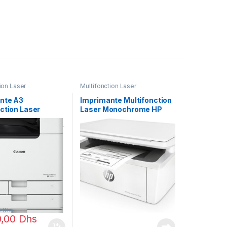
ion Laser
Multifonction Laser
ome
Monochrome
nte A3
Imprimante Multifonction
ction Laser
Laser Monochrome HP
rome
M28a (W2G54A)
imageRUNNER 293
5C005AB)
0
Dhs
0,00
Dhs