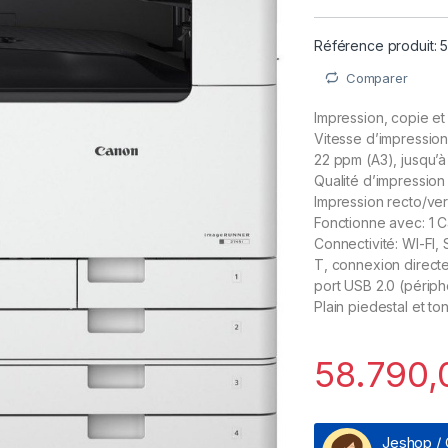
Référence produit:
Comparer
Impression, copie et
Vitesse d’impression
22 ppm (A3), jusqu’
Qualité d’impression
Impression recto/ve
Fonctionne avec: 1 C
Connectivité: WI-FI,
T, connexion directe
port USB 2.0 (périph
Plain piedestal et t
58.790
Jeshop / 