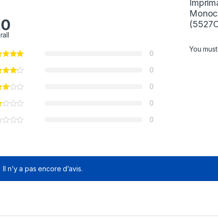
Imprim
Monoc
.0
(5527C
rall
You mus
0
0
0
0
0
Il n’y a pas encore d’avis.