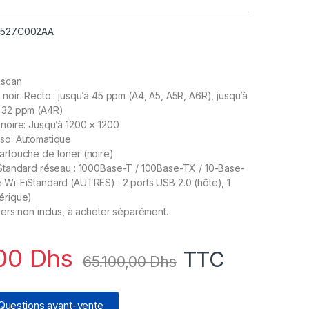
 5527C002AA
 scan
 noir: Recto : jusqu’à 45 ppm (A4, A5, A5R, A6R), jusqu’à
à 32 ppm (A4R)
 noire: Jusqu’à 1200 × 1200
rso: Automatique
artouche de toner (noire)
 Standard réseau : 1000Base-T / 100Base-TX / 10-Base-
 Wi-FiStandard (AUTRES) : 2 ports USB 2.0 (hôte), 1
érique)
oners non inclus, à acheter séparément.
,00
Dhs
TTC
65.100,00
Dhs
Questions avant-vente