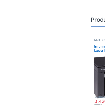
Produ
Multifo
Monoc
Imprim
Laser
i-SEN
(5252
3.780,
3.42