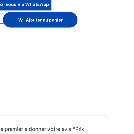
ez-nous via WhatsApp
3 Multifonction Laser Monochrome Canon imageRUNNER 2745i (
Ajouter au panier
e premier à donner votre avis “Prix