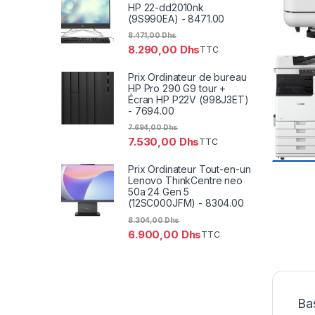
HP 22-dd2010nk
(9S990EA) - 8471.00
8.471,00
Dhs
8.290,00
Dhs
TTC
Prix Ordinateur de bureau
HP Pro 290 G9 tour +
Écran HP P22V (998J3ET)
- 7694.00
7.694,00
Dhs
7.530,00
Dhs
TTC
Prix Ordinateur Tout-en-un
Lenovo ThinkCentre neo
50a 24 Gen 5
(12SC000JFM) - 8304.00
8.304,00
Dhs
6.900,00
Dhs
TTC
Bas