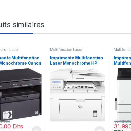
its similaires
nction Laser
Multifonction Laser
Multifonct
hrome
Monochrome
Monochr
ante Multifonction
Imprimante Multifonction
Imprima
 Monochrome Canon
Laser Monochrome HP
Multifon
SYS MF3010
LaserJet Pro M227sdn
Monoch
B004AB)
(G3Q74A)
Canon 
0i (597
00
Dhs
35.424,0
0,00
Dhs
31.99