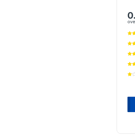
0
ove