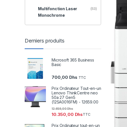
Multifonction Laser
(53)
Monochrome
Derniers produits
Microsoft 365 Business
Basic
700,00
Dhs
TTC
Prix Ordinateur Tout-en-un
Lenovo ThinkCentre neo
50a 27 Gen5
(12SA0016FM) - 12659.00
12.659,00
Dhs
10.350,00
Dhs
TTC
Prix Ordinateur tout-en-un