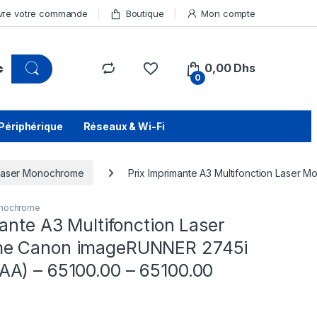
vre votre commande
Boutique
Mon compte
0,00
Dhs
0
Périphérique
Réseaux & Wi-Fi
 Laser Monochrome
Prix Imprimante A3 Multifonction Lase
onochrome
ante A3 Multifonction Laser
e Canon imageRUNNER 2745i
A) – 65100.00 – 65100.00