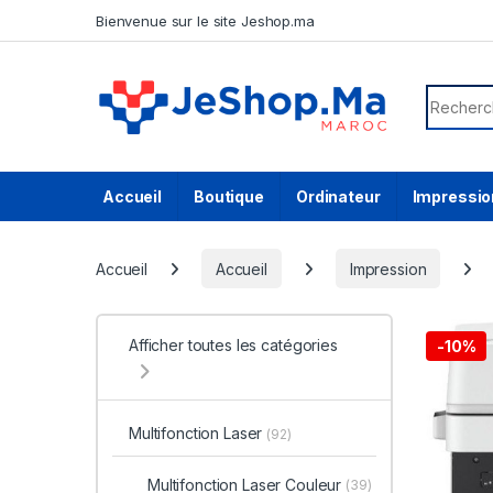
Skip to navigation
Skip to content
Bienvenue sur le site Jeshop.ma
Search f
Accueil
Boutique
Ordinateur
Impressio
Accueil
Accueil
Impression
Afficher toutes les catégories
-
10%
Multifonction Laser
(92)
Multifonction Laser Couleur
(39)