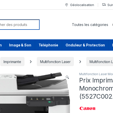
Géolocalisation
Sui
or:
n
Image & Son
Téléphonie
Onduleur & Protection
Imprimante
Multifonction Laser
Multifonction
Multifonction Laser M
🔍
Prix Imprim
Monochrom
(5527C002A