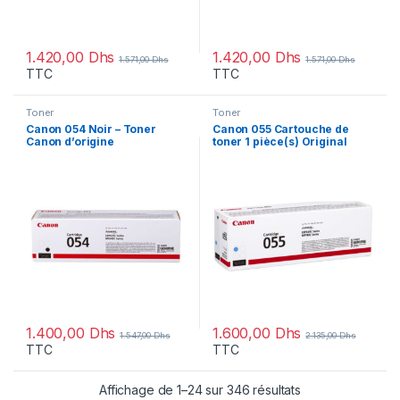
1.420,00
Dhs
1.420,00
Dhs
1.571,00
Dhs
1.571,00
Dhs
TTC
TTC
Toner
Toner
Canon 054 Noir – Toner
Canon 055 Cartouche de
Canon d’origine
toner 1 pièce(s) Original
(3024C002AA)
Cyan (3015C002AA)
1.400,00
Dhs
1.600,00
Dhs
1.547,00
Dhs
2.135,00
Dhs
TTC
TTC
Affichage de 1–24 sur 346 résultats