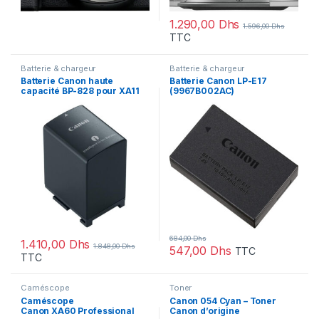
1.290,00
Dhs
1.596,00
Dhs
TTC
Batterie & chargeur
Batterie & chargeur
Batterie Canon haute
Batterie Canon LP-E17
capacité BP-828 pour XA11
(9967B002AC)
XA15 (8598B002AB)
684,00
Dhs
1.410,00
Dhs
1.848,00
Dhs
547,00
Dhs
TTC
TTC
Caméscope
Toner
Caméscope
Canon 054 Cyan – Toner
Canon XA60 Professional
Canon d’origine