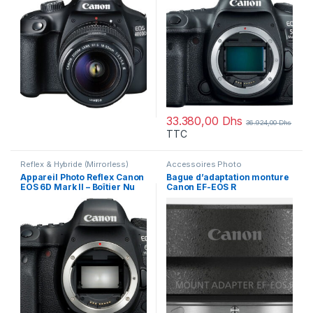
33.380,00
Dhs
36.924,00
Dhs
TTC
Reflex & Hybride (Mirrorless)
Accessoires Photo
Appareil Photo Reflex Canon
Bague d’adaptation monture
EOS 6D Mark II – Boîtier Nu
Canon EF-EOS R
(1897C003AA)
(2971C005AA)