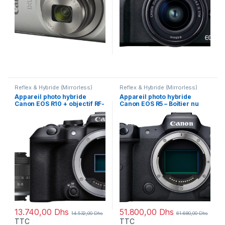
Reflex & Hybride (Mirrorless)
Reflex & Hybride (Mirrorless)
Appareil photo hybride
Appareil photo hybride
Canon EOS R10 + objectif RF-
Canon EOS R5 – Boîtier nu
S 18-45mm F4.5-6.3 IS STM
(4147C005AA)
(5331C010AA)
13.740,00
Dhs
51.800,00
Dhs
14.532,00
Dhs
61.680,00
Dhs
TTC
TTC