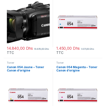
Camcorder 4K
(3023C002AA)
(5733C005AA)
14.840,00
Dhs
1.450,00
Dhs
15.876,00
Dhs
1.571,00
Dhs
TTC
TTC
Toner
Toner
Canon 054 Jaune – Toner
Canon 054 Magenta – Toner
Canon d’origine
Canon d’origine
(3021C002AA)
(3022C002AA)