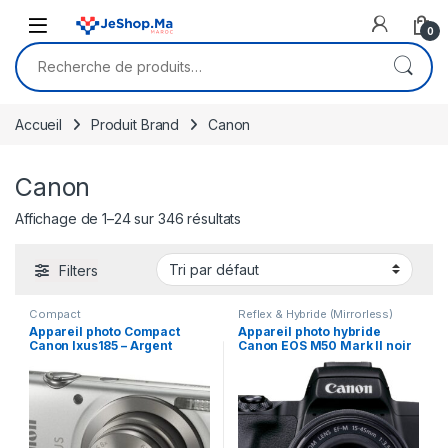
Skip to navigation
Skip to content
0
Recherche pour :
Accueil
Produit Brand
Canon
Canon
Affichage de 1–24 sur 346 résultats
Filters
Compact
Reflex & Hybride (Mirrorless)
Appareil photo Compact
Appareil photo hybride
Canon Ixus185 – Argent
Canon EOS M50 Mark II noir
(1806C001AA)
+ objectif EF-M 15-45mm
f/3.5-6.3 IS STM graphite
(4728C007AA)