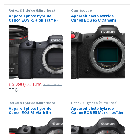
Reflex & Hybride (Mirrorless)
Caméscope
Appareil photo hybride
Appareil photo hybride
Canon EOS R5 + objectif RF
Canon EOS R5 C Caméra
24-105 mm F4L IS USM
Cinema EOS boîtier nu
(4147C016AA)
(5077C003AA)
65.290,00
Dhs
71.424,00
Dhs
TTC
Reflex & Hybride (Mirrorless)
Reflex & Hybride (Mirrorless)
Appareil photo hybride
Appareil photo hybride
Canon EOS R5 Mark II +
Canon EOS R5 Mark II boîtier
Objectif RF 24-105mm F4L IS
nu (6536C006AA)
USM (6536C016AA)