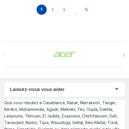
1
2
3
15
…
Brands Carousel
Laissez-nous vous aider
Que vous résidiez à Casablanca, Rabat, Marrakech, Tanger,
Kénitra, Mohammedia, Agadir, Meknès, Fès, Oujda, Dakhla,
Laâyoune, Tétouan, El Jadida, Essaouira, Chefchaouen, Safi,
Taroudant, Nador, Taza, Khouribga, Settat, Béni Mellal, Tiznit,