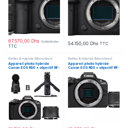
67.570,00
Dhs
72.000,00
Dhs
54.150,00
Dhs
TTC
TTC
Reflex & Hybride (Mirrorless)
Reflex & Hybride (Mirrorless)
Appareil photo hybride
Appareil photo hybride
Canon EOS R50 + objectif RF-
Canon EOS R50 + objectif RF-
S 18-45mm F4.5-6.3 IS STM –
S 18-45mm F4.5-6.3 IS STM
Kit pour vlogueur
(5811C013AA)
(5811C035AA)