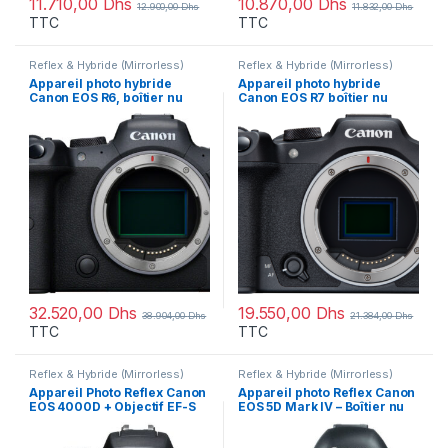
11.710,00
Dhs
10.870,00
Dhs
12.900,00
Dhs
11.832,00
Dhs
TTC
TTC
Reflex & Hybride (Mirrorless)
Reflex & Hybride (Mirrorless)
Appareil photo hybride
Appareil photo hybride
Canon EOS R6, boîtier nu
Canon EOS R7 boîtier nu
(4082C003AA)
(5137C003AA)
32.520,00
Dhs
19.550,00
Dhs
38.904,00
Dhs
21.384,00
Dhs
TTC
TTC
Reflex & Hybride (Mirrorless)
Reflex & Hybride (Mirrorless)
Appareil Photo Reflex Canon
Appareil photo Reflex Canon
EOS 4000D + Objectif EF-S
EOS 5D Mark IV – Boîtier nu
18-55mm III (3011C003AA)
(1483C025AA)