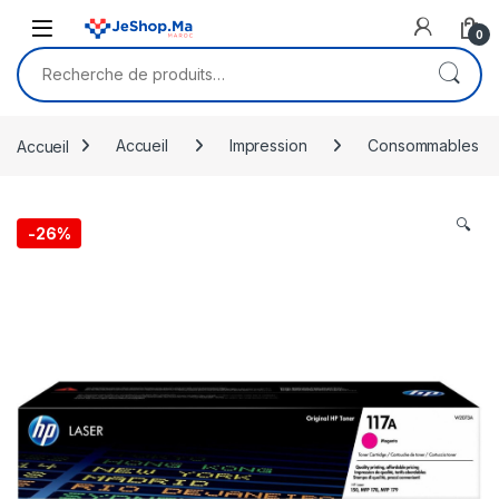
Skip to navigation
Skip to content
0
Recherche pour :
Accueil
Accueil
Impression
Consommables
🔍
-
26%