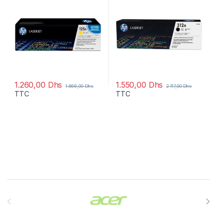
1.260,00
Dhs
1.550,00
Dhs
1.668,00
Dhs
2.117,00
Dhs
TTC
TTC
Brands Carousel