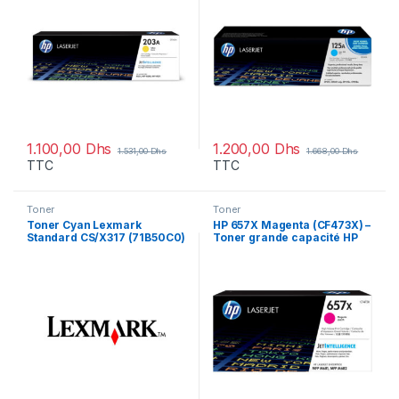
1.100,00
Dhs
1.200,00
Dhs
1.531,00
Dhs
1.668,00
Dhs
TTC
TTC
Toner
Toner
Toner Cyan Lexmark
HP 657X Magenta (CF473X) –
Standard CS/X317 (71B50C0)
Toner grande capacité HP
LaserJet d’origine