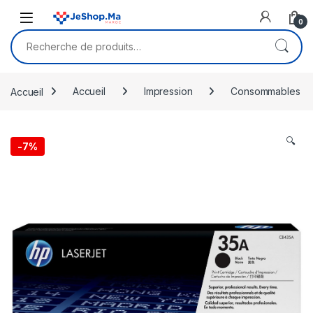
Skip to navigation
Skip to content
0
Recherche pour :
Accueil
Accueil
Impression
Consommables
🔍
-
7%