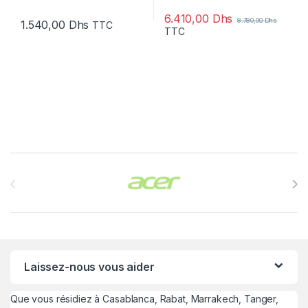
6.410,00
Dhs
8.780,00
Dhs
1.540,00
Dhs
TTC
TTC
Brands Carousel
Laissez-nous vous aider
Que vous résidiez à Casablanca, Rabat, Marrakech, Tanger,