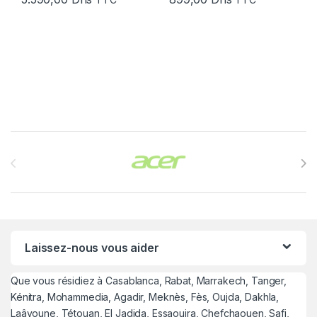
Brands Carousel
Laissez-nous vous aider
Que vous résidiez à Casablanca, Rabat, Marrakech, Tanger,
Kénitra, Mohammedia, Agadir, Meknès, Fès, Oujda, Dakhla,
Laâyoune, Tétouan, El Jadida, Essaouira, Chefchaouen, Safi,