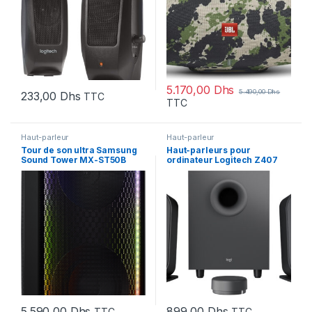
5.170,00
Dhs
5.490,00
Dhs
233,00
Dhs
TTC
TTC
Haut-parleur
Haut-parleur
Tour de son ultra Samsung
Haut-parleurs pour
Sound Tower MX-ST50B
ordinateur Logitech Z407
(MX-ST50B/MV)
Bluetooth® avec caisson de
basses et commande sans
fil (980-001348)
5.590,00
Dhs
899,00
Dhs
TTC
TTC