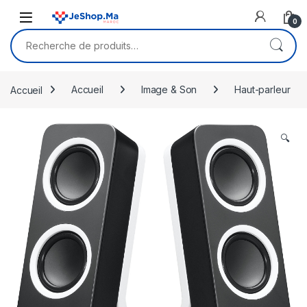
Skip to navigation
Skip to content
0
Recherche pour :
Accueil
Accueil
Image & Son
Haut-parleur
🔍