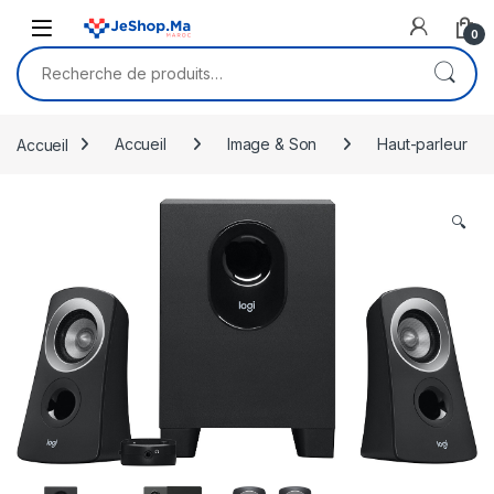
Skip to navigation
Skip to content
0
Recherche pour :
Accueil
Accueil
Image & Son
Haut-parleur
🔍