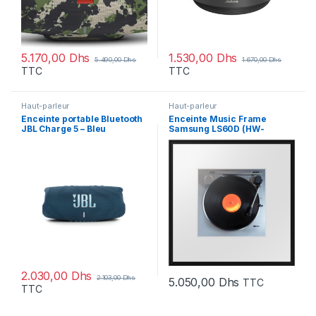
5.170,00
Dhs
1.530,00
Dhs
5.490,00
Dhs
1.670,00
Dhs
TTC
TTC
Haut-parleur
Haut-parleur
Enceinte portable Bluetooth
Enceinte Music Frame
JBL Charge 5 – Bleu
Samsung LS60D (HW-
(JBLCHARGE5BLU)
LS60D/MV)
2.030,00
Dhs
2.103,00
Dhs
5.050,00
Dhs
TTC
TTC