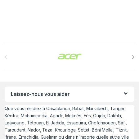
Brands Carousel
Laissez-nous vous aider
Que vous résidiez à Casablanca, Rabat, Marrakech, Tanger,
Kénitra, Mohammedia, Agadir, Meknès, Fès, Oujda, Dakhla,
Laâyoune, Tétouan, El Jadida, Essaouira, Chefchaouen, Safi,
Taroudant, Nador, Taza, Khouribga, Settat, Béni Mellal, Tiznit,
Ifrane, Errachidia, Guelmim ou dans n’importe quelle autre ville