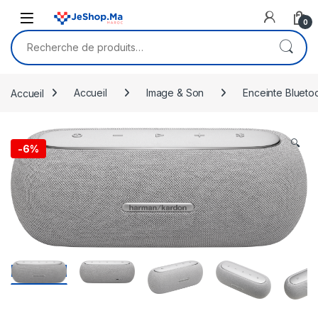
Skip to navigation
Skip to content
0
Recherche pour :
Accueil
Accueil
Image & Son
Enceinte Blueto
🔍
-
6%