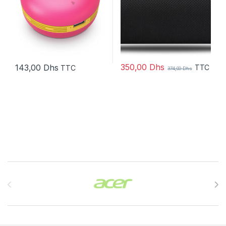
350,00
Dhs
143,00
Dhs
TTC
TTC
374,00
Dhs
Brands Carousel