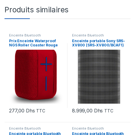
Produits similaires
Enceinte Bluetooth
Enceinte Bluetooth
Prix Enceinte Waterproof
Enceinte portable Sony SRS-
NGS Roller Coaster Rouge
XV800 (SRS-XV800/BCAF1)
10W (ROLLERCOASTERRED) –
277.00 – 277.00
277,00
Dhs
8.999,00
Dhs
TTC
TTC
Enceinte Bluetooth
Enceinte Bluetooth
Enceinte portable Bluetooth
Enceinte portable Bluetooth