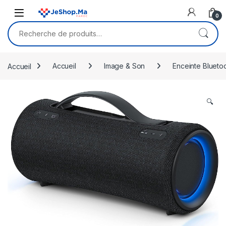
Skip to navigation
Skip to content
0
Recherche pour :
Accueil
Accueil
Image & Son
Enceinte Blueto
🔍