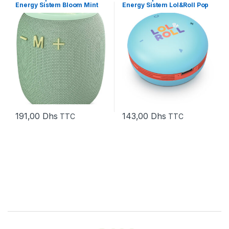
Energy Sistem Bloom Mint
Energy Sistem Lol&Roll Pop
(458776)
Kids – Bleu (454969)
191,00
Dhs
143,00
Dhs
TTC
TTC
Brands Carousel