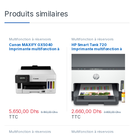
Produits similaires
Multifonction à réservoirs
Multifonction à réservoirs
rechargeables
rechargeables
Canon MAXIFY GX5040
HP Smart Tank 720
Imprimante multifonction à
Imprimante multifonction à
réservoirs rechargeables
réservoirs rechargeables
(5550C009)
(6UU46A)
5.650,00
Dhs
2.660,00
Dhs
6.180,00
Dhs
3.800,00
Dhs
TTC
TTC
Multifonction à réservoirs
Multifonction à réservoirs