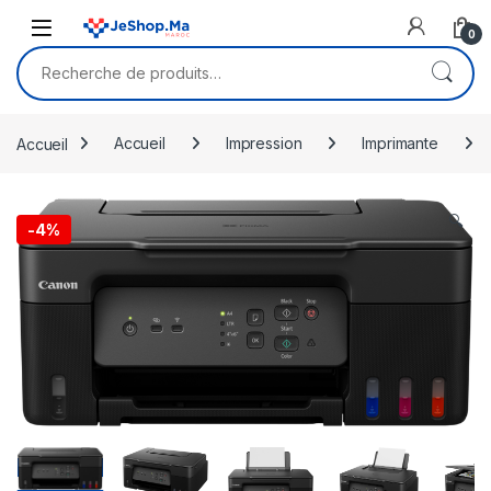
Skip to navigation
Skip to content
0
Recherche pour :
Accueil
Accueil
Impression
Imprimante
🔍
-
4%