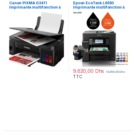
rechargeables
rechargeables
Canon PIXMA G3411
Epson EcoTank L6550
Imprimante multifonction à
Imprimante multifonction à
réservoirs rechargeables
réservoirs rechargeables
(2315C025AA)
(C11CJ30403)
9.620,00
Dhs
13.356,00
Dhs
TTC
Brands Carousel