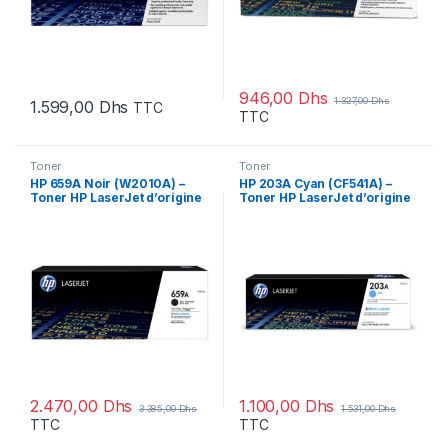
946,00
Dhs
1.327,00
Dhs
1.599,00
Dhs
TTC
TTC
Toner
Toner
HP 659A Noir (W2010A) –
HP 203A Cyan (CF541A) –
Toner HP LaserJet d’origine
Toner HP LaserJet d’origine
2.470,00
Dhs
1.100,00
Dhs
3.385,00
Dhs
1.531,00
Dhs
TTC
TTC