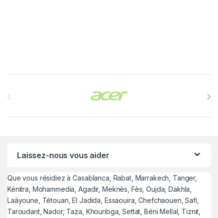
Brands Carousel
Laissez-nous vous aider
Que vous résidiez à Casablanca, Rabat, Marrakech, Tanger,
Kénitra, Mohammedia, Agadir, Meknès, Fès, Oujda, Dakhla,
Laâyoune, Tétouan, El Jadida, Essaouira, Chefchaouen, Safi,
Taroudant, Nador, Taza, Khouribga, Settat, Béni Mellal, Tiznit,