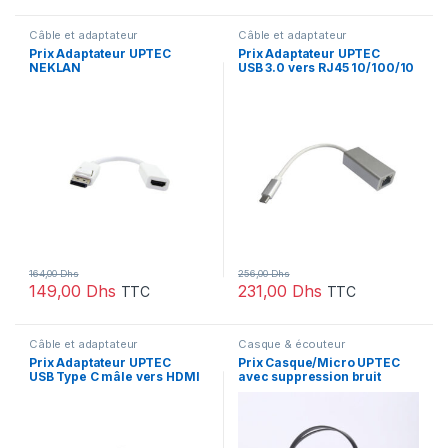
Câble et adaptateur
Câble et adaptateur
Prix Adaptateur UPTEC
Prix Adaptateur UPTEC
NEKLAN
USB 3.0 vers RJ45 10/100/10
DisplayPort 1.2 mètres vers H
00 Mbps (4500311) – 256.00
DMI 1.4 F – AWG32 –
– 256.00
(2052063) – 164.00 – 164.00
164,00
Dhs
256,00
Dhs
149,00
Dhs
231,00
Dhs
TTC
TTC
Câble et adaptateur
Casque & écouteur
Prix Adaptateur UPTEC
Prix Casque/Micro UPTEC
USB Type C mâle vers HDMI
avec suppression bruit
2,0 femelle (9051287) –
ambiant – USB (4060100) –
226.00 – 226.00
265.00 – 265.00