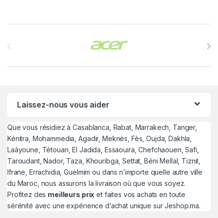
Brands Carousel
Laissez-nous vous aider
Que vous résidiez à Casablanca, Rabat, Marrakech, Tanger,
Kénitra, Mohammedia, Agadir, Meknès, Fès, Oujda, Dakhla,
Laâyoune, Tétouan, El Jadida, Essaouira, Chefchaouen, Safi,
Taroudant, Nador, Taza, Khouribga, Settat, Béni Mellal, Tiznit,
Ifrane, Errachidia, Guelmim ou dans n’importe quelle autre ville
du Maroc, nous assurons la livraison où que vous soyez.
Profitez des
meilleurs prix
et faites vos achats en toute
sérénité avec une expérience d’achat unique sur Jeshop.ma.