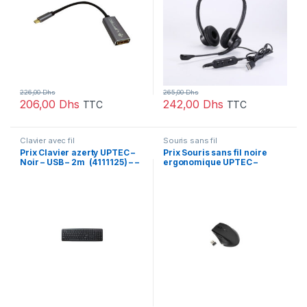
226,00
Dhs
265,00
Dhs
206,00
Dhs
242,00
Dhs
TTC
TTC
Clavier avec fil
Souris sans fil
Prix Clavier azerty UPTEC –
Prix Souris sans fil noire
Noir – USB – 2m (4111125) – –
ergonomique UPTEC –
USB (4111132) – –