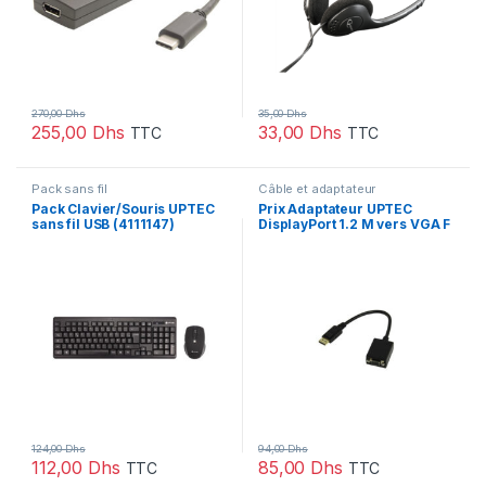
270,00
Dhs
35,00
Dhs
255,00
Dhs
33,00
Dhs
TTC
TTC
Pack sans fil
Câble et adaptateur
Pack Clavier/Souris UPTEC
Prix Adaptateur UPTEC
sans fil USB (4111147)
DisplayPort 1.2 M vers VGA F
– AWG30 (2051150) – 94.00 –
94.00
124,00
Dhs
94,00
Dhs
112,00
Dhs
85,00
Dhs
TTC
TTC