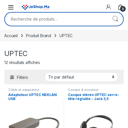
Skip to navigation
Skip to content
0
Recherche pour :
Accueil
Produit Brand
UPTEC
UPTEC
12 résultats affichés
Filters
Câble et adaptateur
Casque & écouteur
Adaptateur UPTEC NEKLAN
Casque stéréo UPTEC serre-
USB
tête réglable – Jack 3,5
3.1 type C mâle vers Display P
mm (4111153)
ort – 1,2 femelle (9051273)