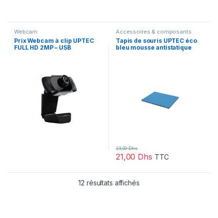
Webcam
Accessoires & composants
Prix Webcam à clip UPTEC
Tapis de souris UPTEC éco
FULL HD 2MP – USB
bleu mousse antistatique
2.0 (4060055) – –
6mm (4030262)
23,00
Dhs
21,00
Dhs
TTC
12 résultats affichés