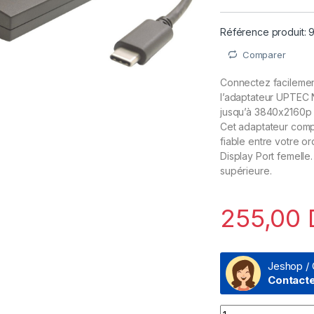
Référence produit: 
Comparer
Connectez facilement
l’adaptateur UPTEC N
jusqu’à 3840x2160p e
Cet adaptateur compa
fiable entre votre o
Display Port femelle
supérieure.
255,00
Jeshop / 
Contact
Adaptateur UPTEC N