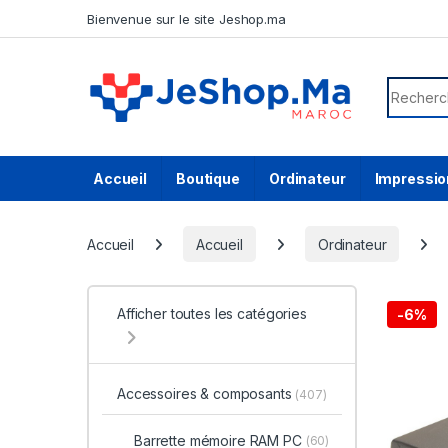
Skip to navigation
Skip to content
Bienvenue sur le site Jeshop.ma
Search f
Accueil
Boutique
Ordinateur
Impressio
Accueil
Accueil
Ordinateur
Afficher toutes les catégories
-
6%
Accessoires & composants
(407)
Barrette mémoire RAM PC
(60)