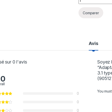
Comparer
Avis
é sur 0 l'avis
Soyez l
“Adap
3.1 typ
.0
(90512
rall
You mus
0
0
0