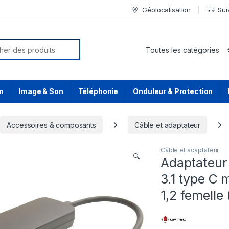
Géolocalisation
Sui
or:
n
Image & Son
Téléphonie
Onduleur & Protection
Accessoires & composants
Câble et adaptateur
Câble et adaptateur
🔍
Adaptateu
3.1 type C 
1,2 femelle