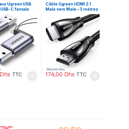
eur Ugreen USB
Câble Ugreen HDMI 2.1
s USB-C female
Male vers Male – 3 mètres
(80404)
s
180,00
Dhs
Dhs
174,00
Dhs
TTC
TTC