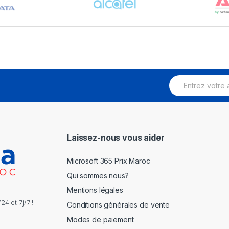
E
m
a
i
l
*
Laissez-nous vous aider
Microsoft 365 Prix Maroc
Qui sommes nous?
Mentions légales
4 et 7j/7 !
Conditions générales de vente
Modes de paiement