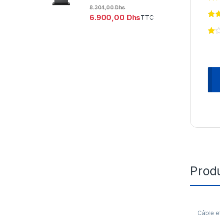
8.304,00
Dhs
6.900,00
Dhs
TTC
Produ
Câble e