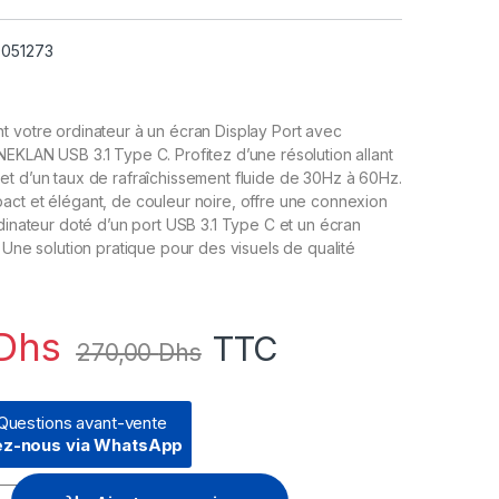
9051273
 votre ordinateur à un écran Display Port avec
EKLAN USB 3.1 Type C. Profitez d’une résolution allant
t d’un taux de rafraîchissement fluide de 30Hz à 60Hz.
ct et élégant, de couleur noire, offre une connexion
rdinateur doté d’un port USB 3.1 Type C et un écran
. Une solution pratique pour des visuels de qualité
Dhs
TTC
270,00
Dhs
Questions avant-vente
ez-nous via WhatsApp
EKLAN USB 3.1 type C mâle vers Display Port - 1,2 femelle (905