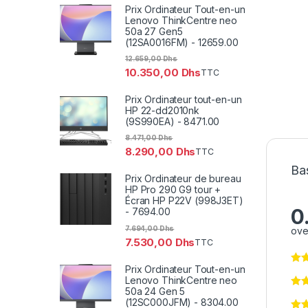
Prix Ordinateur Tout-en-un
Lenovo ThinkCentre neo
50a 27 Gen5
(12SA0016FM) - 12659.00
12.659,00
Dhs
10.350,00
Dhs
TTC
Prix Ordinateur tout-en-un
HP 22-dd2010nk
(9S990EA) - 8471.00
8.471,00
Dhs
8.290,00
Dhs
TTC
Bas
Prix Ordinateur de bureau
HP Pro 290 G9 tour +
Écran HP P22V (998J3ET)
0
- 7694.00
7.694,00
Dhs
ove
7.530,00
Dhs
TTC
Prix Ordinateur Tout-en-un
Lenovo ThinkCentre neo
50a 24 Gen 5
(12SC000JFM) - 8304.00