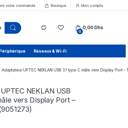
vre votre commande
Boutique
Mon compte
0,00
Dhs
0
Périphérique
Réseaux & Wi-Fi
Adaptateur UPTEC NEKLAN USB 3.1 type C mâle vers Display Port – 1
r UPTEC NEKLAN USB
mâle vers Display Port –
 (9051273)