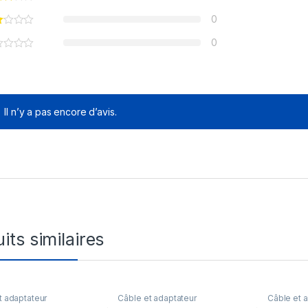
0
0
Il n’y a pas encore d’avis.
its similaires
t adaptateur
Câble et adaptateur
Câble et 