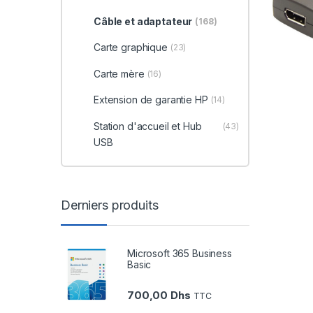
Câble et adaptateur
(168)
Carte graphique
(23)
Carte mère
(16)
Extension de garantie HP
(14)
Station d'accueil et Hub
(43)
USB
Derniers produits
Microsoft 365 Business
Basic
700,00
Dhs
TTC