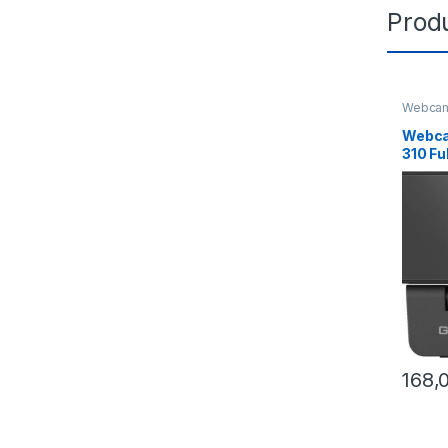
Produ
Webca
Webca
310 Fu
(GUV3
168,