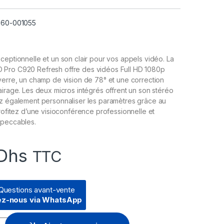
 960-001055
ceptionnelle et un son clair pour vos appels vidéo. La
Pro C920 Refresh offre des vidéos Full HD 1080p
verre, un champ de vision de 78° et une correction
airage. Les deux micros intégrés offrent un son stéréo
ez également personnaliser les paramètres grâce au
Profitez d’une visioconférence professionnelle et
mpeccables.
Dhs
TTC
Questions avant-vente
ez-nous via WhatsApp
D Pro C920 Refresh - Full HD 1080p avec deux microphones int