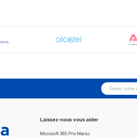
E
m
a
i
l
*
Laissez-nous vous aider
Microsoft 365 Prix Maroc