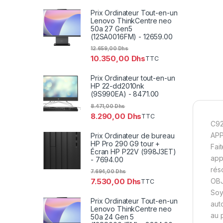
Prix Ordinateur Tout-en-un
Lenovo ThinkCentre neo
50a 27 Gen5
(12SA0016FM) - 12659.00
12.659,00
Dhs
10.350,00
Dhs
TTC
Prix Ordinateur tout-en-un
HP 22-dd2010nk
(9S990EA) - 8471.00
8.471,00
Dhs
8.290,00
Dhs
TTC
C92
APP
Prix Ordinateur de bureau
HP Pro 290 G9 tour +
Fai
Écran HP P22V (998J3ET)
app
- 7694.00
rés
7.694,00
Dhs
7.530,00
Dhs
OBJ
TTC
Soy
Prix Ordinateur Tout-en-un
aut
Lenovo ThinkCentre neo
au 
50a 24 Gen 5