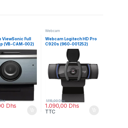
Webcam
ViewSonic Full
Webcam Logitech HD Pro
0p (VB-CAM-002)
C920s (960-001252)
Dhs
1.115,00
Dhs
,00
Dhs
1.090,00
Dhs
TTC