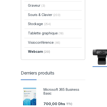
Graveur
(3)
Souris & Clavier
(203)
Stockage
(254)
Tablette graphique
(18)
Visioconférence
(46)
Webcam
(20)
Derniers produits
Microsoft 365 Business
Basic
700,00
Dhs
TTC