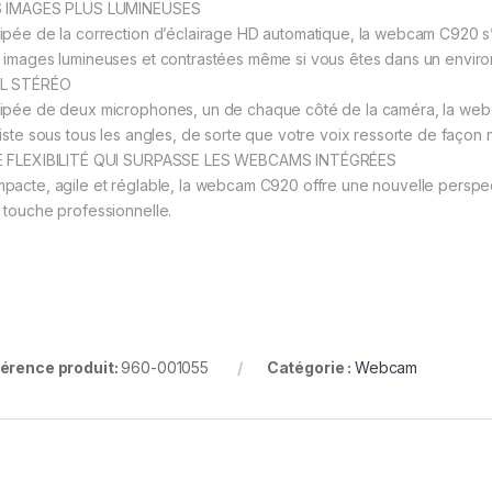
 IMAGES PLUS LUMINEUSES
ipée de la correction d’éclairage HD automatique, la webcam C920 s’
 images lumineuses et contrastées même si vous êtes dans un envir
L STÉRÉO
ipée de deux microphones, un de chaque côté de la caméra, la web
liste sous tous les angles, de sorte que votre voix ressorte de façon na
 FLEXIBILITÉ QUI SURPASSE LES WEBCAMS INTÉGRÉES
pacte, agile et réglable, la webcam C920 offre une nouvelle perspec
 touche professionnelle.
érence produit:
960-001055
Catégorie :
Webcam