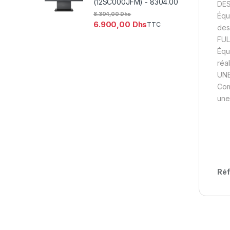
(12SC000JFM) - 8304.00
DES
8.304,00
Dhs
Équ
6.900,00
Dhs
TTC
des
FUL
Équ
réa
UNE
Com
une
Réf