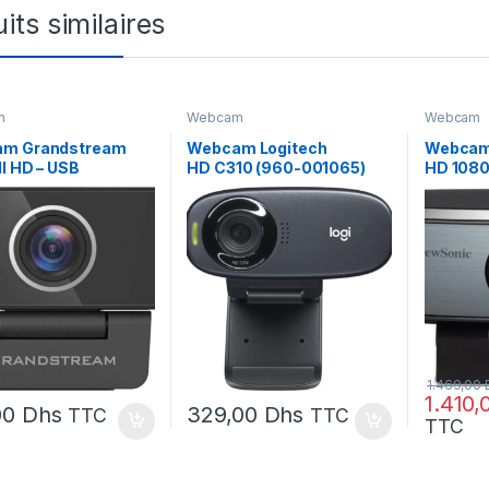
its similaires
m
Webcam
Webcam
m Grandstream
Webcam Logitech
Webcam 
ll HD – USB
HD C310 (960-001065)
HD 108
100)
1.469,00
1.410
00
Dhs
329,00
Dhs
TTC
TTC
TTC