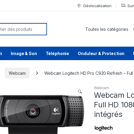
Géolocalisation
Sui
or:
n
Image & Son
Téléphonie
Onduleur & Protection
Webcam
Webcam Logitech HD Pro C920 Refresh – Full
Webcam
🔍
Webcam Log
Full HD 10
intégrés