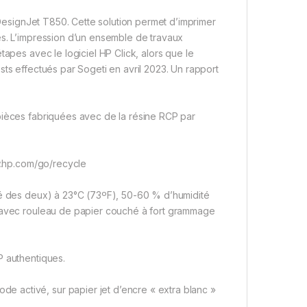
P DesignJet T850. Cette solution permet d’imprimer
es. L’impression d’un ensemble de travaux
tapes avec le logiciel HP Click, alors que le
sts effectués par Sogeti en avril 2023. Un rapport
pièces fabriquées avec de la résine RCP par
ww.hp.com/go/recycle
vé des deux) à 23°C (73ºF), 50-60 % d’humidité
é avec rouleau de papier couché à fort grammage
P authentiques.
 activé, sur papier jet d’encre « extra blanc »