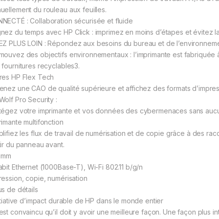
uellement du rouleau aux feuilles.
NECTÉ : Collaboration sécurisée et fluide
nez du temps avec HP Click : imprimez en moins d’étapes et évitez la
EZ PLUS LOIN : Répondez aux besoins du bureau et de l’environnem
mouvez des objectifs environnementaux : l’imprimante est fabriquée à
 fournitures recyclables3.
res HP Flex Tech
enez une CAO de qualité supérieure et affichez des formats d’impres
Wolf Pro Security :
tégez votre imprimante et vos données des cybermenaces sans aucun 
rimante multifonction
plifiez les flux de travail de numérisation et de copie grâce à des rac
tir du panneau avant.
 mm
abit Ethernet (1000Base-T), Wi-Fi 802.11 b/g/n
ression, copie, numérisation
us de détails
nitiative d’impact durable de HP dans le monde entier
est convaincu qu’il doit y avoir une meilleure façon. Une façon plus i