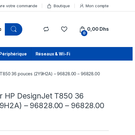
vre votre commande
Boutique
Mon compte
0,00
Dhs
0
Périphérique
Réseaux & Wi-Fi
t T850 36 pouces (2Y9H2A) – 96828.00 – 96828.00
ur HP DesignJet T850 36
9H2A) – 96828.00 – 96828.00