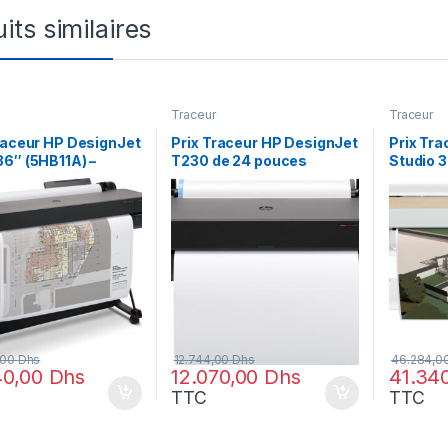
its similaires
Traceur
Traceur
raceur HP DesignJet
Prix Traceur HP DesignJet
Prix Tr
6″ (5HB11A) –
T230 de 24 pouces
Studio 3
.00 – 24972.00
(5HB07A) – 12744.00 –
bois (5
12744.00
– 46284
,00
Dhs
12.744,00
Dhs
46.284,0
40,00
Dhs
12.070,00
Dhs
41.34
TTC
TTC