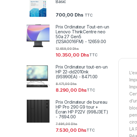
Basic
700,00
Dhs
TTC
Prix Ordinateur Tout-en-un
Lenovo ThinkCentre neo
50a 27 Gen5
(12SA0016FM) - 12659.00
12.659,00
Dhs
10.350,00
Dhs
TTC
Prix Ordinateur tout-en-un
HP 22-dd2010nk
L’e
(9S990EA) - 8471.00
Imp
8.471,00
Dhs
Imp
8.290,00
Dhs
TTC
Cer
d’u
Prix Ordinateur de bureau
HP Pro 290 G9 tour +
blo
Écran HP P22V (998J3ET)
per
- 7694.00
cir
7.694,00
Dhs
LA 
7.530,00
Dhs
TTC
Réa