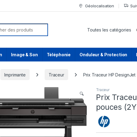
Géolocalisation
Sui
or:
n
Image & Son
Téléphonie
Onduleur & Protection
Imprimante
Traceur
Prix Traceur HP DesignJe
Traceur
🔍
Prix Trace
pouces (2Y