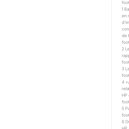
foo
1 B
en 
d’i
con
de 
foo
2 L
rap
foo
3 L
foo
4 +
rel
HP 
foo
5 P
foo
6 D
HP 