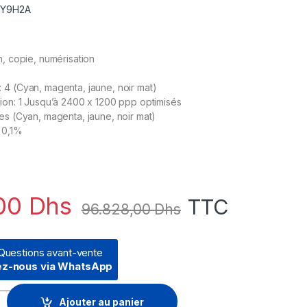
 2Y9H2A
n, copie, numérisation
 4 (Cyan, magenta, jaune, noir mat)
ion: 1 Jusqu’à 2400 x 1200 ppp optimisés
es (Cyan, magenta, jaune, noir mat)
± 0,1%
,00
Dhs
TTC
96.828,00
Dhs
Questions avant-vente
ez-nous via WhatsApp
esignJet T850 36 pouces (2Y9H2A) - 96828.00 - 96828.00 quan
Ajouter au panier