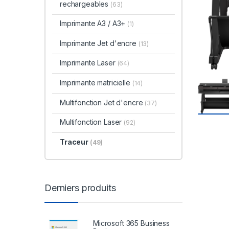
rechargeables
(63)
Imprimante A3 / A3+
(1)
Imprimante Jet d'encre
(13)
Imprimante Laser
(64)
Imprimante matricielle
(14)
Multifonction Jet d'encre
(37)
Multifonction Laser
(92)
Traceur
(49)
Derniers produits
Microsoft 365 Business