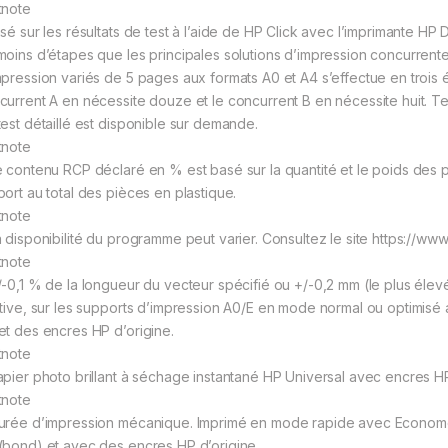
tnote
asé sur les résultats de test à l’aide de HP Click avec l’imprimante H
moins d’étapes que les principales solutions d’impression concurrent
mpression variés de 5 pages aux formats A0 et A4 s’effectue en trois é
current A en nécessite douze et le concurrent B en nécessite huit. Te
test détaillé est disponible sur demande.
tnote
e contenu RCP déclaré en % est basé sur la quantité et le poids des 
port au total des pièces en plastique.
tnote
a disponibilité du programme peut varier. Consultez le site https://w
tnote
/-0,1 % de la longueur du vecteur spécifié ou +/-0,2 mm (le plus éle
ative, sur les supports d’impression A0/E en mode normal ou optimis
et des encres HP d’origine.
tnote
apier photo brillant à séchage instantané HP Universal avec encres H
tnote
urée d’impression mécanique. Imprimé en mode rapide avec Economode
(bond) et avec des encres HP d’origine.