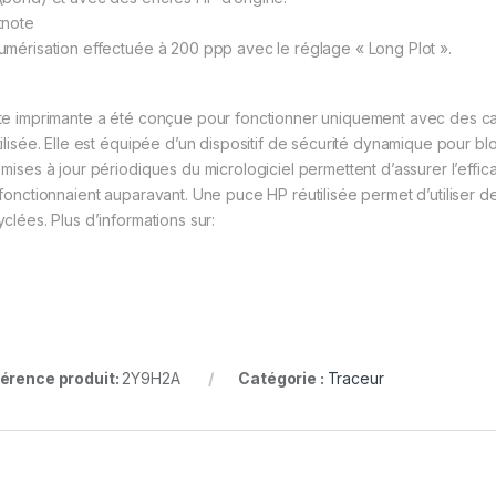
tnote
umérisation effectuée à 200 ppp avec le réglage « Long Plot ».
te imprimante a été conçue pour fonctionner uniquement avec des c
tilisée. Elle est équipée d’un dispositif de sécurité dynamique pour 
 mises à jour périodiques du micrologiciel permettent d’assurer l’effi
 fonctionnaient auparavant. Une puce HP réutilisée permet d’utiliser d
yclées. Plus d’informations sur:
érence produit:
2Y9H2A
Catégorie :
Traceur