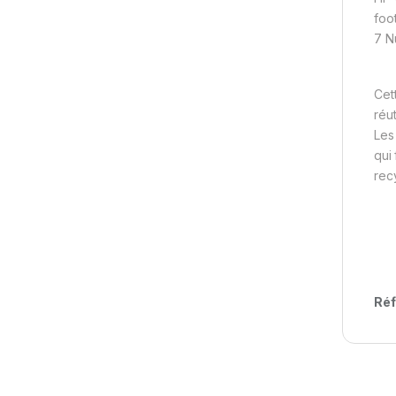
foo
7 N
Cet
réu
Les
qui
rec
Réf