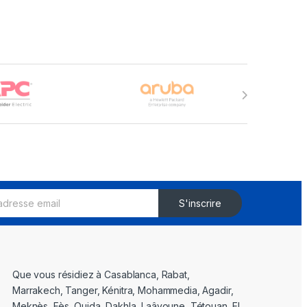
S'inscrire
Que vous résidiez à Casablanca, Rabat,
Marrakech, Tanger, Kénitra, Mohammedia, Agadir,
Meknès, Fès, Oujda, Dakhla, Laâyoune, Tétouan, El