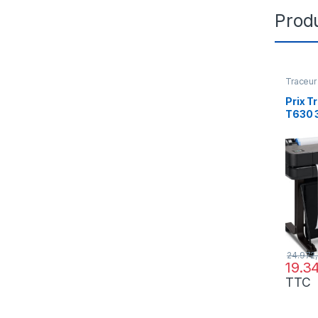
Produ
Traceur
Prix T
T630 3
24972
24.972
19.3
TTC