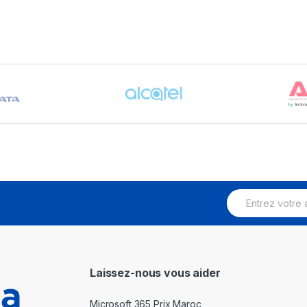
E
m
a
i
l
*
Laissez-nous vous aider
Microsoft 365 Prix Maroc