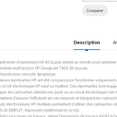
Comparer
Description
A
xpérience d’impression A4-A0 la plus simple au monde pour optimiser l
rimante multifonction HP DesignJet T850 36 pouces
rimante avec sécurité dynamique
taines imprimantes HP ont été conçues pour fonctionner uniquement
n circuit électronique HP neuf ou réutilisé. Ces imprimantes sont équi
quer les cartouches utilisant une puce ou un circuit électronique non-
mettent d’assurer l’efficacité de ces mesures et bloquent les cartouc
cuits électroniques HP réutilisés permettent d’utiliser des cartouches 
PLUS SIMPLE1 : Impression multiformat en un clic
lisez tous types de travaux, même l’impression de travaux A4/A3 à l’