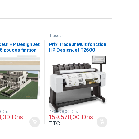
Traceur
aceur HP DesignJet
Prix Traceur Multifonction
6 pouces finition
HP DesignJet T2600
HB14A) – 46284.00
PostScript 36″ (3XB78A) –
.00
170328.00 – 170328.00
0
Dhs
170.328,00
Dhs
0,00
Dhs
159.570,00
Dhs
TTC