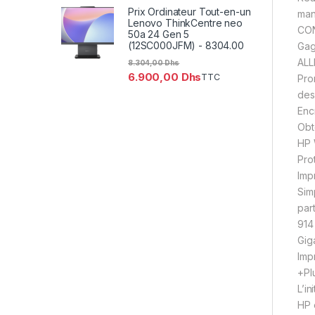
Prix Ordinateur Tout-en-un
man
Lenovo ThinkCentre neo
CON
50a 24 Gen 5
(12SC000JFM) - 8304.00
Gag
ALL
8.304,00
Dhs
6.900,00
Dhs
TTC
Pro
des
Enc
Obt
HP 
Pro
Imp
Sim
par
914
Gig
Imp
+Pl
L’i
HP 