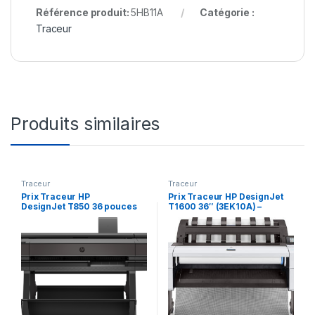
Référence produit:
5HB11A
Catégorie :
Traceur
Produits similaires
Traceur
Traceur
Prix Traceur HP
Prix Traceur HP DesignJet
DesignJet T850 36 pouces
T1600 36″ (3EK10A) –
(2Y9H0A) – 47940.00 –
67608.00 – 67608.00
47940.00