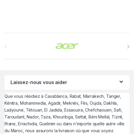
Brands Carousel
Laissez-nous vous aider
Que vous résidiez à Casablanca, Rabat, Marrakech, Tanger,
Kénitra, Mohammedia, Agadir, Meknès, Fès, Oujda, Dakhla,
Laâyoune, Tétouan, El Jadida, Essaouira, Chefchaouen, Safi,
Taroudant, Nador, Taza, Khouribga, Settat, Béni Mellal, Tiznit,
Ifrane, Errachidia, Guelmim ou dans n’importe quelle autre ville
du Maroc, nous assurons la livraison où que vous soyez.