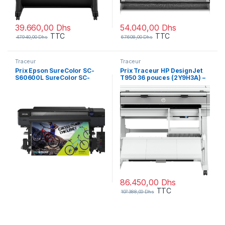
39.660,00
Dhs
54.040,00
Dhs
TTC
TTC
47.940,00
Dhs
67.608,00
Dhs
Traceur
Traceur
Prix Epson SureColor SC-
Prix Traceur HP DesignJet
S60600L SureColor SC-
T950 36 pouces (2Y9H3A) –
S60600L (C11CH23301A0) –
107388.00 – 107388.00
–
86.450,00
Dhs
TTC
107.388,00
Dhs