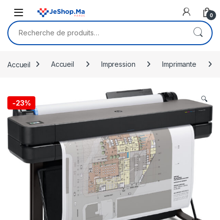
Skip to navigation
Skip to content
0
Recherche pour :
Accueil
Accueil
Impression
Imprimante
🔍
-
23%