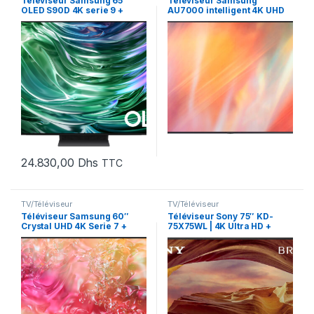
Téléviseur Samsung 65″
Téléviseur Samsung
OLED S90D 4K serie 9 +
AU7000 intelligent 4K UHD
Récepteur intégré
58″ (UA58AU7000UXMV)
(QA65S90DAUXMV)
24.830,00
Dhs
TTC
TV/Téléviseur
TV/Téléviseur
Téléviseur Samsung 60″
Téléviseur Sony 75″ KD-
Crystal UHD 4K Serie 7 +
75X75WL | 4K Ultra HD +
Récepteur intégré
Récepteur intégré (KD-
(UA60DU7000UXMV)
75X75WL E33)