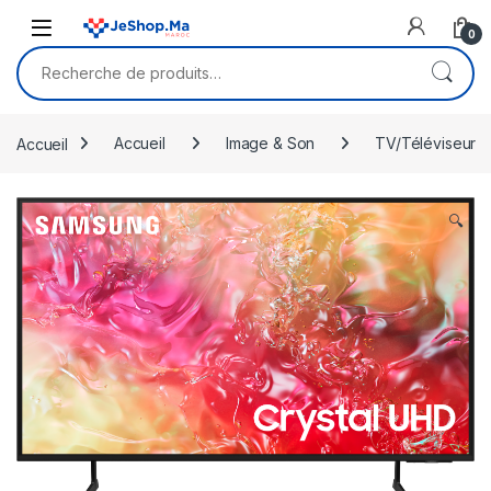
Skip to navigation
Skip to content
0
Recherche pour :
Accueil
Accueil
Image & Son
TV/Téléviseur
🔍