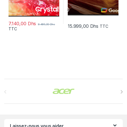
7.140,00
Dhs
8.489,00
Dhs
15.999,00
Dhs
TTC
TTC
Brands Carousel
Laissez-nous vous aider