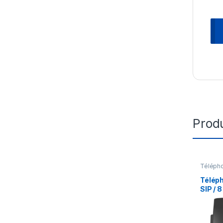
Produ
Télépho
Télép
SIP / 8
Grand