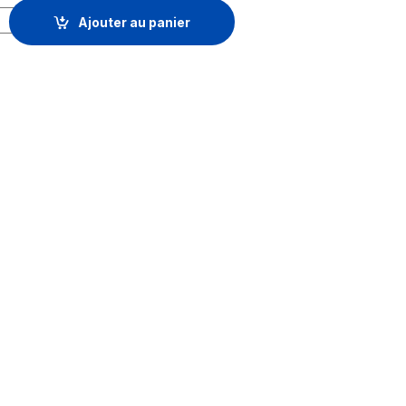
Wi-Fi sans fil 2 comptes SIP et 2 lignes Grandstream WP810 - 10
Ajouter au panier