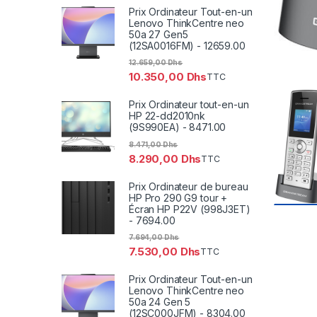
Prix Ordinateur Tout-en-un
Lenovo ThinkCentre neo
50a 27 Gen5
(12SA0016FM) - 12659.00
12.659,00
Dhs
10.350,00
Dhs
TTC
Prix Ordinateur tout-en-un
HP 22-dd2010nk
(9S990EA) - 8471.00
8.471,00
Dhs
8.290,00
Dhs
TTC
Prix Ordinateur de bureau
HP Pro 290 G9 tour +
Écran HP P22V (998J3ET)
- 7694.00
7.694,00
Dhs
7.530,00
Dhs
TTC
Prix Ordinateur Tout-en-un
Lenovo ThinkCentre neo
50a 24 Gen 5
(12SC000JFM) - 8304.00