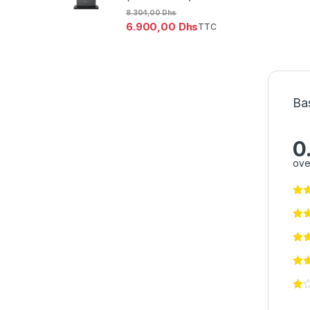
8.304,00
Dhs
6.900,00
Dhs
TTC
Bas
0
ove