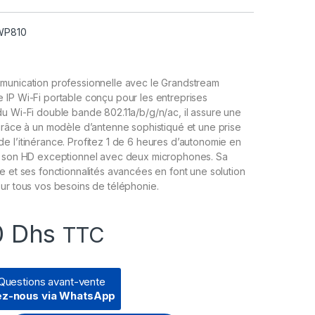
 WP810
munication professionnelle avec le Grandstream
 IP Wi-Fi portable conçu pour les entreprises
u Wi-Fi double bande 802.11a/b/g/n/ac, il assure une
grâce à un modèle d’antenne sophistiqué et une prise
 l’itinérance. Profitez 1 de 6 heures d’autonomie en
n son HD exceptionnel avec deux microphones. Sa
e et ses fonctionnalités avancées en font une solution
ur tous vos besoins de téléphonie.
0
Dhs
TTC
Questions avant-vente
ez-nous via WhatsApp