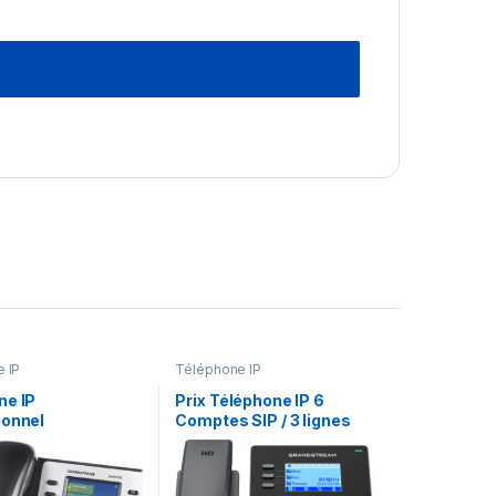
 IP
Téléphone IP
ne IP
Prix Téléphone IP 6
ionnel
Comptes SIP / 3 lignes
tream GXP2130
Grandstream GRP2604 –
772.00 – 772.00