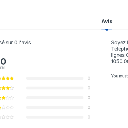
Avis
é sur 0 l'avis
Soyez l
Télépho
lignes
.0
1050.0
rall
You mus
0
0
0
0
0