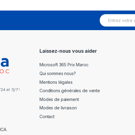
E
m
a
i
l
*
Laissez-nous vous aider
Microsoft 365 Prix Maroc
Qui sommes nous?
Mentions légales
4 et 7j/7 !
Conditions générales de vente
Modes de paiement
Modes de livraison
Contact
NCA.