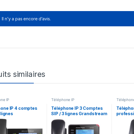
Il n’y a pas encore d’avis.
its similaires
ne IP
Téléphone IP
Téléphone
hone IP 4 comptes
Téléphone IP 3 Comptes
Télépho
 lignes
SIP / 3 lignes Grandstream
profess
stream GXP1782
GXP1630
Grands