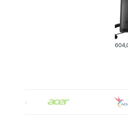
604
Brands Carousel