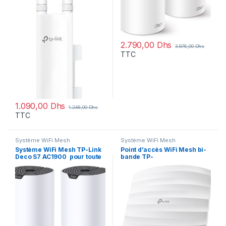
2.790,00
Dhs
3.876,00
Dhs
TTC
1.090,00
Dhs
1.248,00
Dhs
TTC
Système WiFi Mesh
Système WiFi Mesh
Système WiFi Mesh TP-Link
Point d’accès WiFi Mesh bi-
Deco S7 AC1900 pour toute
bande TP-
la maison 2 packs
Link AC1350 PoE Gigabit –
(DECOS7_2-PACK)
Plafonnier (EAP225)