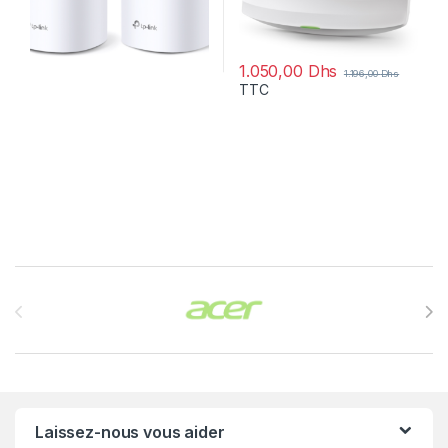
1.050,00
Dhs
1.196,00
Dhs
TTC
Brands Carousel
Laissez-nous vous aider