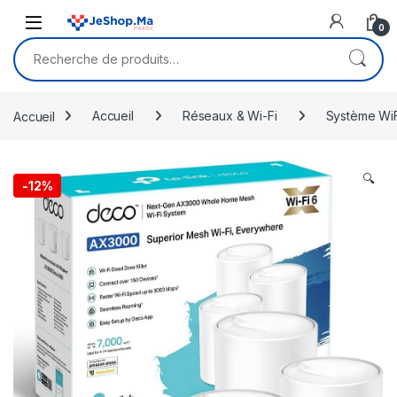
Skip to navigation
Skip to content
0
Recherche pour :
Accueil
Accueil
Réseaux & Wi-Fi
Système Wi
🔍
-
12%