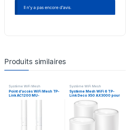
Il n’y a pas encore d’avis.
Produits similaires
Système WiFi Mesh
Système WiFi Mesh
Point d’accès WiFi Mesh TP-
Système Mesh WiFi 6 TP-
Link AC1200 MU-
Link Deco X50 AX3000 pour
MIMO Gigabit Extérieur (IP6
toute la maison 3 packs
5) (EAP225-OUTDOOR)
(DECOX50_3-PACK)