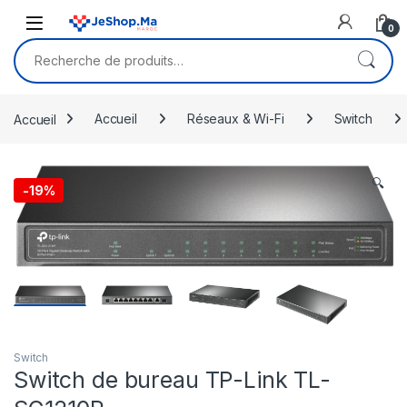
Skip to navigation
Skip to content
0
Recherche pour :
Accueil
Accueil
Réseaux & Wi-Fi
Switch
🔍
-
19%
Switch
Switch de bureau TP-Link TL-