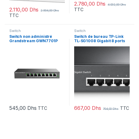
2.780,00
Dhs
4.092,00
Dhs
2.110,00
Dhs
TTC
2.904,00
Dhs
TTC
Switch
Switch
Switch non administré
Switch de bureau TP-Link
Grandstream GWN7701P
TL-SG1008 Gigabit 8 ports
667,00
Dhs
545,00
Dhs
TTC
TTC
704,00
Dhs