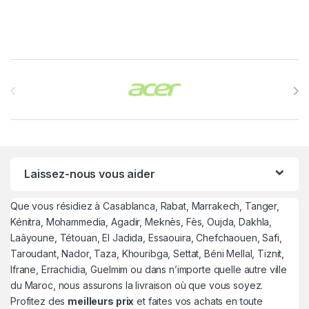
Brands Carousel
Laissez-nous vous aider
Que vous résidiez à Casablanca, Rabat, Marrakech, Tanger,
Kénitra, Mohammedia, Agadir, Meknès, Fès, Oujda, Dakhla,
Laâyoune, Tétouan, El Jadida, Essaouira, Chefchaouen, Safi,
Taroudant, Nador, Taza, Khouribga, Settat, Béni Mellal, Tiznit,
Ifrane, Errachidia, Guelmim ou dans n’importe quelle autre ville
du Maroc, nous assurons la livraison où que vous soyez.
Profitez des
meilleurs prix
et faites vos achats en toute