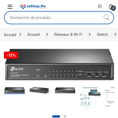
Skip to navigation
Skip to content
0
Recherche pour :
Accueil
Accueil
Réseaux & Wi-Fi
Switch
🔍
-
13%