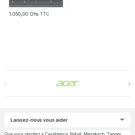
1.050,00
Dhs
TTC
Brands Carousel
Laissez-nous vous aider
Que vous résidiez à Casablanca, Rabat, Marrakech, Tanger,