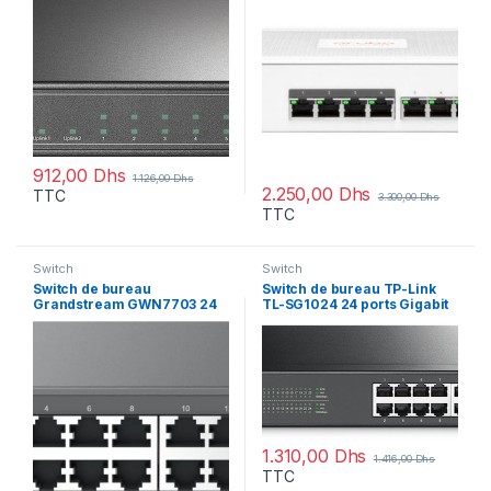
912,00
Dhs
1.126,00
Dhs
2.250,00
Dhs
TTC
3.300,00
Dhs
TTC
Switch
Switch
Switch de bureau
Switch de bureau TP-Link
Grandstream GWN7703 24
TL-SG1024 24 ports Gigabit
Ports Gigabit
1.310,00
Dhs
1.416,00
Dhs
TTC