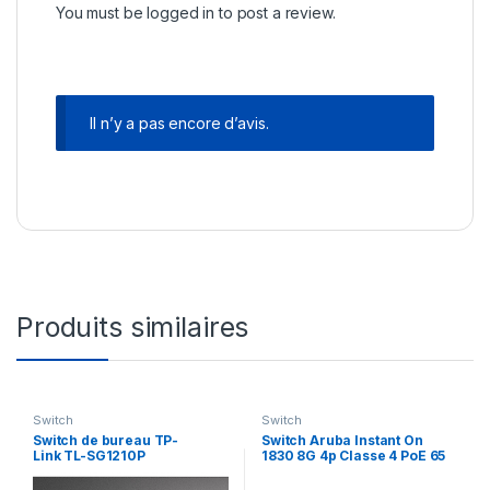
You must be
logged in
to post a review.
Il n’y a pas encore d’avis.
Produits similaires
Switch
Switch
Switch de bureau TP-
Switch Aruba Instant On
Link TL-SG1210P
1830 8G 4p Classe 4 PoE 65
10 ports Gigabit avec 8 ports
W (JL811A)
PoE+