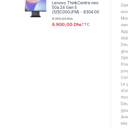
Lenovo ThinkCentre neo
Gam
50a 24 Gen 5
mod
(12SC000JFM) - 8304.00
Mod
8.304,00
Dhs
6.900,00
Dhs
TTC
sens
App
dis
Deu
gou
Opt
Pri
pou
Con
La 
d’u
mod
Deu
gou
Ave
tel