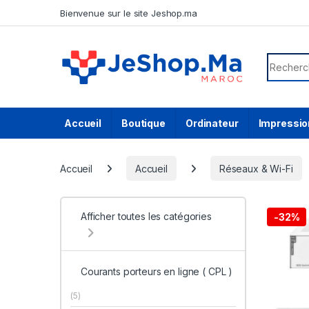
Skip to navigation
Skip to content
Bienvenue sur le site Jeshop.ma
Search f
Accueil
Boutique
Ordinateur
Impressio
Accueil
Accueil
Réseaux & Wi-Fi
Afficher toutes les catégories
-
32%
Courants porteurs en ligne ( CPL )
(5)