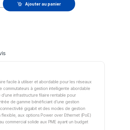
nt On 1830 8G 4p Classe 4 PoE 65 W (JL811A) quantity
Ajouter au panier
vis
re facile à utiliser et abordable pour les réseaux
e commutateurs à gestion intelligente abordable
 d’une infrastructure filaire rentable pour
trée de gamme bénéficiant d’une gestion
 connectivité gigabit et des modes de gestion
n flexible, aux options Power over Ethernet (PoE)
eau commercial solide aux PME ayant un budget