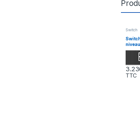
Produ
Switch
Switch
nivea
GWN78
Gigabi
3.23
TTC