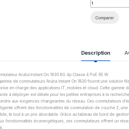
Switch Aruba Insta
Comparer
Description
A
mutateur Aruba Instant On 1830 8G 4p Classe 4 PoE 65 W
gamme de commutateurs Aruba Instant On 1830 fournit une solution filai
prise en charge des applications IT, mobiles et cloud. Cette gamme d
acile à déployer est idéale pour les petites entreprises à la recherche
ondre aux exigences changeantes du réseau. Ces commutateurs d’en
elligente offrent des fonctionnalités de commutation de couche 2, une
xible, le tout à un prix abordable. Grâce au tableau de bord de gestio
aux fonctionnalités éconergétiques, ces commutateurs offrent un rés
té.