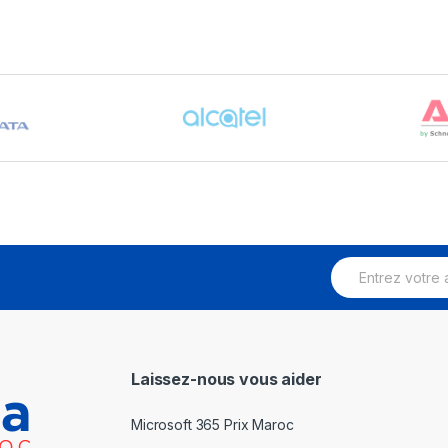
E
m
a
i
l
*
Laissez-nous vous aider
Microsoft 365 Prix Maroc