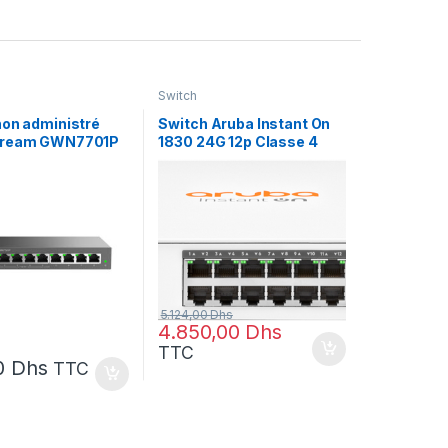
Switch
non administré
Switch Aruba Instant On
tream GWN7701P
1830 24G 12p Classe 4
PoE 2SFP 195 W (JL813A)
5.124,00
Dhs
4.850,00
Dhs
TTC
0
Dhs
TTC