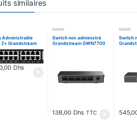
its similaires
Switch
Switch
 Administrable
Switch non administré
Switch 
u 2+ Grandstream
Grandstream GWN7700
Grands
03P 24 Ports PoE
t + 4 Ports SFP
0,00
Dhs
138,00
Dhs
545,0
TTC