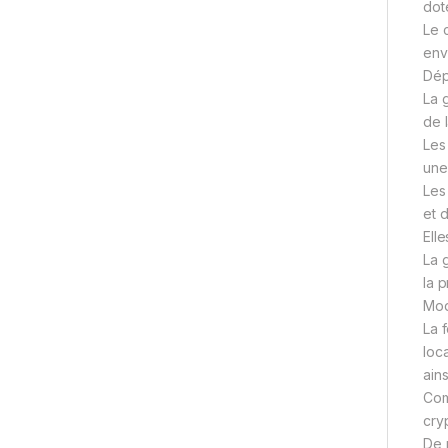
dot
Le 
env
Dép
La 
de l
Les
une 
Les
et 
Ell
La 
la 
Mod
La 
loc
ains
Com
cry
De 