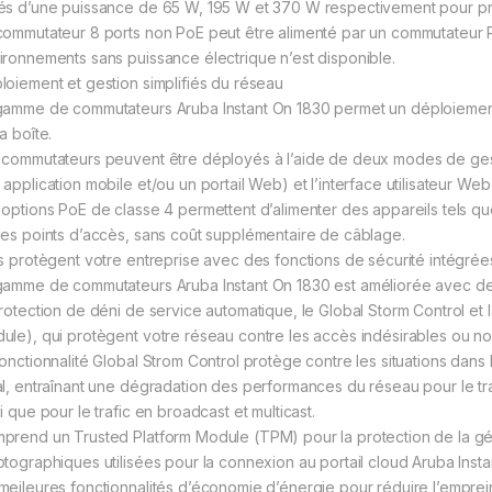
és d’une puissance de 65 W, 195 W et 370 W respectivement pour pre
commutateur 8 ports non PoE peut être alimenté par un commutateur 
ironnements sans puissance électrique n’est disponible.
loiement et gestion simplifiés du réseau
gamme de commutateurs Aruba Instant On 1830 permet un déploiement prê
a boîte.
 commutateurs peuvent être déployés à l’aide de deux modes de ges
application mobile et/ou un portail Web) et l’interface utilisateur Web
 options PoE de classe 4 permettent d’alimenter des appareils tels q
des points d’accès, sans coût supplémentaire de câblage.
es protègent votre entreprise avec des fonctions de sécurité intégrée
gamme de commutateurs Aruba Instant On 1830 est améliorée avec des 
protection de déni de service automatique, le Global Storm Control et
ule), qui protègent votre réseau contre les accès indésirables ou no
fonctionnalité Global Strom Control protège contre les situations dans
al, entraînant une dégradation des performances du réseau pour le traf
i que pour le trafic en broadcast et multicast.
prend un Trusted Platform Module (TPM) pour la protection de la gén
ptographiques utilisées pour la connexion au portail cloud Aruba Insta
meileures fonctionnalités d’économie d’énergie pour réduire l’empre