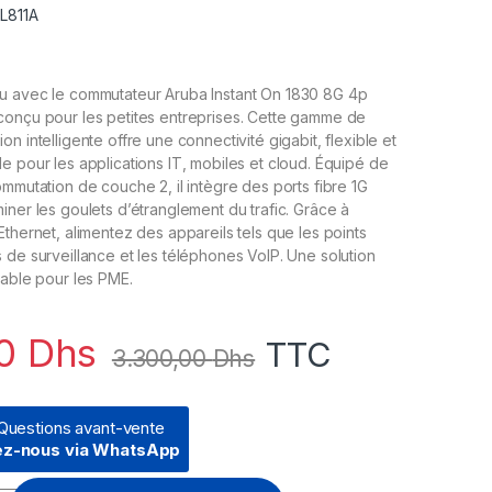
JL811A
u avec le commutateur Aruba Instant On 1830 8G 4p
conçu pour les petites entreprises. Cette gamme de
n intelligente offre une connectivité gigabit, flexible et
e pour les applications IT, mobiles et cloud. Équipé de
ommutation de couche 2, il intègre des ports fibre 1G
iner les goulets d’étranglement du trafic. Grâce à
Ethernet, alimentez des appareils tels que les points
 de surveillance et les téléphones VoIP. Une solution
able pour les PME​.
00
Dhs
TTC
3.300,00
Dhs
Questions avant-vente
ez-nous via WhatsApp