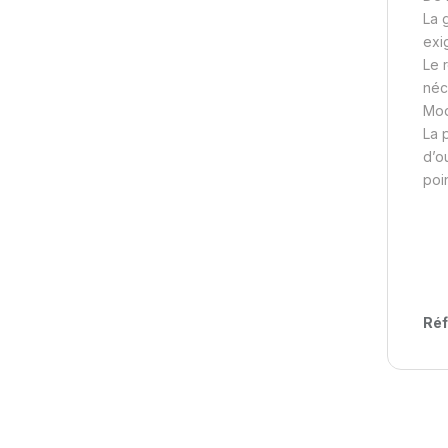
La 
exi
Le 
néc
Mod
La 
d’o
poin
Réf