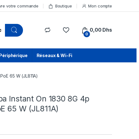
vre votre commande
Boutique
Mon compte
0,00
Dhs
0
Périphérique
Réseaux & Wi-Fi
 PoE 65 W (JL811A)
ba Instant On 1830 8G 4p
oE 65 W (JL811A)