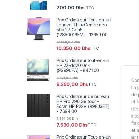
700,00
Dhs
TTC
Prix Ordinateur Tout-en-un
Lenovo ThinkCentre neo
50a 27 Gen5
(12SA0016FM) - 12659.00
12.659,00
Dhs
10.350,00
Dhs
TTC
Prix Ordinateur tout-en-un
HP 22-dd2010nk
(9S990EA) - 8471.00
8.471,00
Dhs
Com
8.290,00
Dhs
TTC
La 
de 
Prix Ordinateur de bureau
HP Pro 290 G9 tour +
et f
Écran HP P22V (998J3ET)
rép
- 7694.00
int
7.694,00
Dhs
fle
7.530,00
Dhs
TTC
et 
Prix Ordinateur Tout-en-un
limi