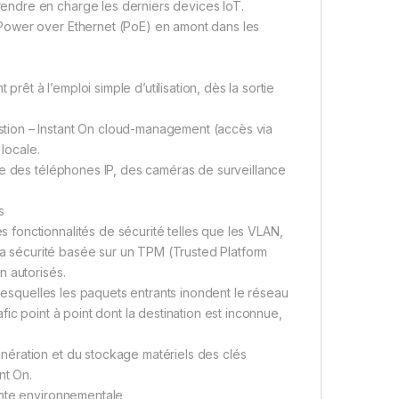
ndre en charge les derniers devices IoT.
Power over Ethernet (PoE) en amont dans les
t à l’emploi simple d’utilisation, dès la sortie
tion – Instant On cloud-management (accès via
 locale.
ue des téléphones IP, des caméras de surveillance
s
fonctionnalités de sécurité telles que les VLAN,
 la sécurité basée sur un TPM (Trusted Platform
n autorisés.
 lesquelles les paquets entrants inondent le réseau
ic point à point dont la destination est inconnue,
ération et du stockage matériels des clés
nt On.
inte environnementale