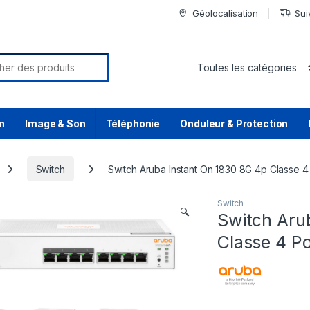
Géolocalisation
Sui
or:
n
Image & Son
Téléphonie
Onduleur & Protection
Switch
Switch Aruba Instant On 1830 8G 4p Classe 4
Switch
🔍
Switch Aru
Classe 4 P