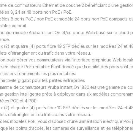
me de commutateurs Ethernet de couche 2 bénéficiant d’une gestion i
èles 8, 24 et 48 ports non PoE / PoE.
èles 8 ports PoE / non PoE et modèle 24 ports non PoE compacts et 
ibles au bruit.
lication mobile Aruba Instant On et/ou portail Web basé sur le cloud p
tance.
x (2) et quatre (4) ports fibre 1G SFP dédiés sur les modèles 24 et 4
lets d’étranglement du trafic dans votre réseau.
ion pour gérer vos commutateurs via l’interface graphique Web local
se en charge PoE rentable: Étant donné que la moitié des ports sont 
r les environnements les plus rentables.
nectivité gigabit pour les petites entreprises
gamme de commutateurs Aruba Instant On 1830 est une gamme de com
ne gestion intelligente prête à déployer dans six modèles comprenan
èles POE et 4 POE.
x (2) et quatre (4) ports fibre 1G SFP dédiés sur les modèles 24 et 4
lets d’étranglement du trafic dans votre réseau.
c les modèles PoE, vous disposez d’une alimentation électrique PoE 
s que les points d’accès, les caméras de surveillance et les téléphon