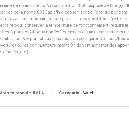
gamme de commutateurs Aruba Instant On 1830 dispose de Energy Effi
gences de la norme 802.3az afin d’économiser de l’énergie pendant l
refroidissement économe en énergie inclut des ventilateurs à vitesse v
essaire pour conserver la température de fonctionnement, réduire le 
èles 8 ports et 24 ports non PoE compacts et sans ventilateur pour l
planification PoE permet aux utilisateurs de configurer des jours/heur
uverture) où les commutateurs Instant On doivent alimenter des appar
t d’accès, etc.).
érence produit:
JL811A
Catégorie :
Switch