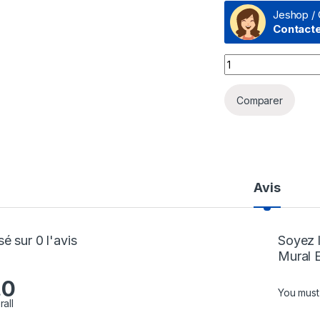
Jeshop / 
Contact
Support Mural Ep
Comparer
Avis
é sur 0 l'avis
Soyez l
Mural
.0
You mus
rall