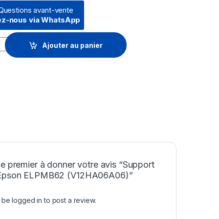
Questions avant-vente
ez-nous via WhatsApp
son ELPMB62 (V12HA06A06) quantity
Ajouter au panier
e premier à donner votre avis “Support
 Epson ELPMB62 (V12HA06A06)”
t be
logged in
to post a review.