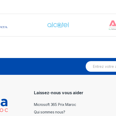
E
m
a
i
l
*
Laissez-nous vous aider
Microsoft 365 Prix Maroc
Qui sommes nous?