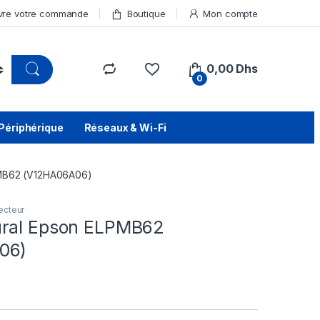
vre votre commande
Boutique
Mon compte
0,00
Dhs
0
Périphérique
Réseaux & Wi-Fi
PMB62 (V12HA06A06)
ecteur
ural Epson ELPMB62
06)