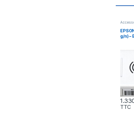
Accesso
EPSON 
g/n) –
vidéop
(V12H
1.33
TTC