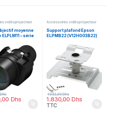
es vidéoprojecteur
Accessoires vidéoprojecteur
bjectif moyenne
Support plafond Epson
 ELPLM11 – série
ELPMB22 (V12H003B22)
L1000U
04M0B)
Dhs
1.932,00
Dhs
0,00
Dhs
1.830,00
Dhs
TTC