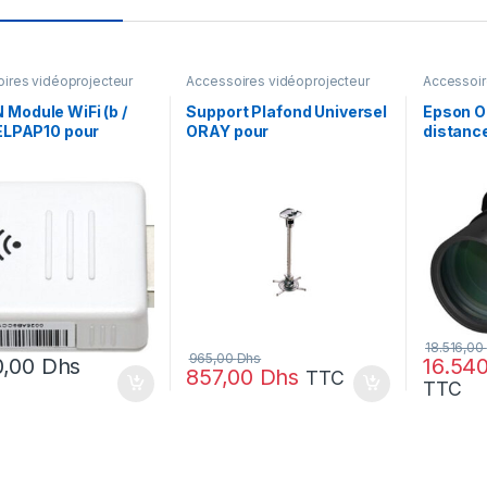
ires vidéoprojecteur
Accessoires vidéoprojecteur
Accessoir
Module WiFi (b /
Support Plafond Universel
Epson O
 ELPAP10 pour
ORAY pour
distance
rojecteur
VideoProjecteur
G7000/
731P01)
(SVP003SW)
(V12H0
18.516,00
965,00
Dhs
0,00
Dhs
16.54
857,00
Dhs
TTC
TTC