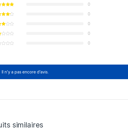
0
0
0
0
0
Il n’y a pas encore d’avis.
its similaires