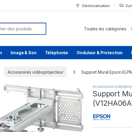
Géolocalisation
Sui
or:
n
Image & Son
Téléphonie
Onduleur & Protection
Accessoires vidéoprojecteur
Support Mural Epson EL
Accessoires vidéoproj
🔍
Support M
(V12HA06A