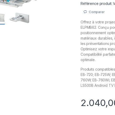
Référence produit:
Comparer
Offrez à votre proje
ELPMB62. Conçu pour 
positionnement optim
matériaux durables, i
les présentations pr
Optimisez votre espac
Compatibilité parfa
optimale.
Produits compatibles
EB-720; EB-725W; EB
760W; EB-760Wi; EB
LS500B Android TV E
2.040,