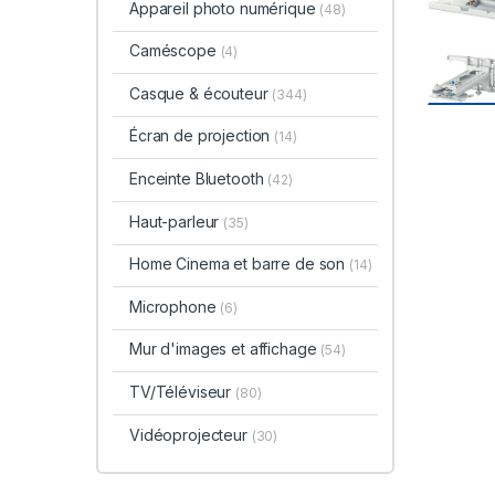
Appareil photo numérique
(48)
Caméscope
(4)
Casque & écouteur
(344)
Écran de projection
(14)
Enceinte Bluetooth
(42)
Haut-parleur
(35)
Home Cinema et barre de son
(14)
Microphone
(6)
Mur d'images et affichage
(54)
TV/Téléviseur
(80)
Vidéoprojecteur
(30)