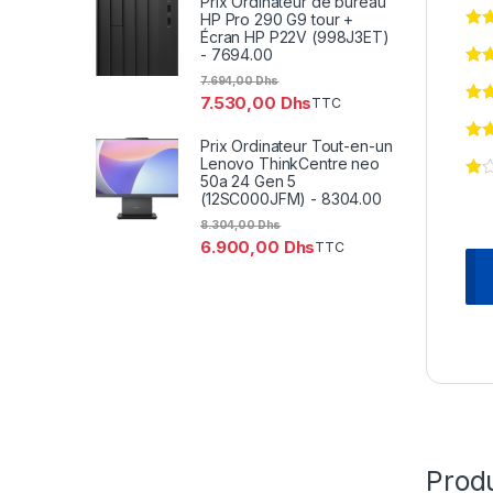
Prix Ordinateur de bureau
HP Pro 290 G9 tour +
Écran HP P22V (998J3ET)
- 7694.00
7.694,00
Dhs
7.530,00
Dhs
TTC
Prix Ordinateur Tout-en-un
Lenovo ThinkCentre neo
50a 24 Gen 5
(12SC000JFM) - 8304.00
8.304,00
Dhs
6.900,00
Dhs
TTC
Produ