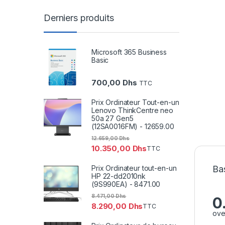
Derniers produits
Microsoft 365 Business
Basic
700,00
Dhs
TTC
Prix Ordinateur Tout-en-un
Lenovo ThinkCentre neo
50a 27 Gen5
(12SA0016FM) - 12659.00
12.659,00
Dhs
10.350,00
Dhs
TTC
Prix Ordinateur tout-en-un
Bas
HP 22-dd2010nk
(9S990EA) - 8471.00
8.471,00
Dhs
0
8.290,00
Dhs
TTC
ove