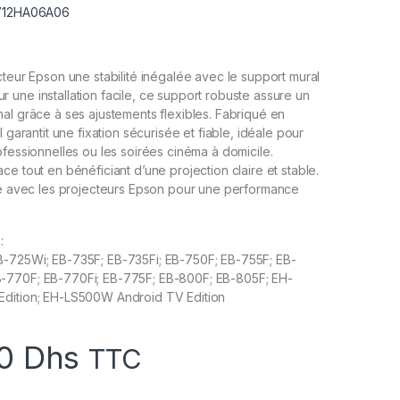
 V12HA06A06
cteur Epson une stabilité inégalée avec le support mural
une installation facile, ce support robuste assure un
al grâce à ses ajustements flexibles. Fabriqué en
l garantit une fixation sécurisée et fiable, idéale pour
ofessionnelles ou les soirées cinéma à domicile.
e tout en bénéficiant d’une projection claire et stable.
ite avec les projecteurs Epson pour une performance
:
-725Wi; EB-735F; EB-735Fi; EB-750F; EB-755F; EB-
-770F; EB-770Fi; EB-775F; EB-800F; EB-805F; EH-
dition; EH-LS500W Android TV Edition
00
Dhs
TTC