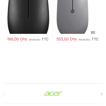
186,00
Dhs
553,00
Dhs
TTC
TTC
203,00
Dhs
755,00
Dhs
Brands Carousel