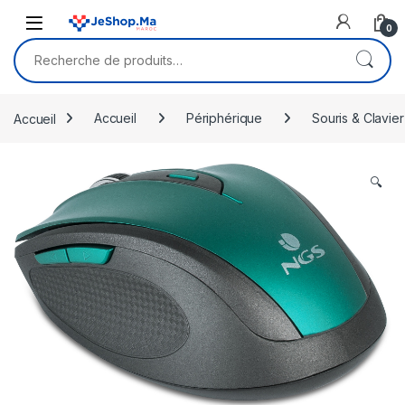
Skip to navigation
Skip to content
0
Recherche pour :
Accueil
Accueil
Périphérique
Souris & Clavier
🔍