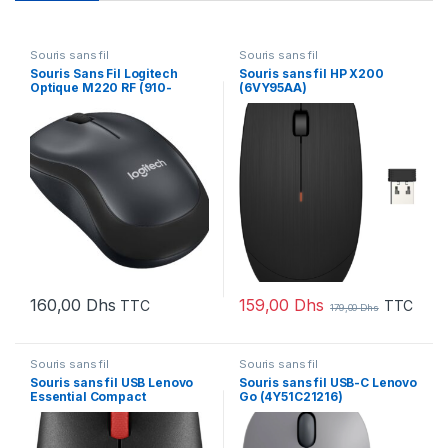
Souris sans fil
Souris sans fil
Souris Sans Fil Logitech
Souris sans fil HP X200
Optique M220 RF (910-
(6VY95AA)
004878)
159,00
Dhs
160,00
Dhs
TTC
TTC
179,00
Dhs
Souris sans fil
Souris sans fil
Souris sans fil USB Lenovo
Souris sans fil USB-C Lenovo
Essential Compact
Go (4Y51C21216)
(4Y50R20864)