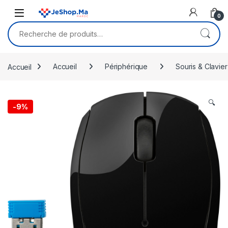
Skip to navigation
Skip to content
0
Recherche pour :
Accueil
Accueil
Périphérique
Souris & Clavier
🔍
-
9%