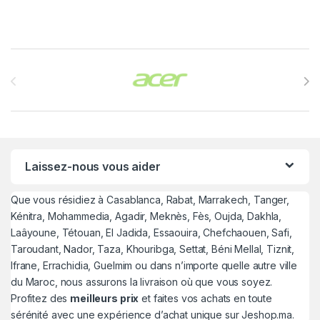
Brands Carousel
Laissez-nous vous aider
Que vous résidiez à Casablanca, Rabat, Marrakech, Tanger,
Kénitra, Mohammedia, Agadir, Meknès, Fès, Oujda, Dakhla,
Laâyoune, Tétouan, El Jadida, Essaouira, Chefchaouen, Safi,
Taroudant, Nador, Taza, Khouribga, Settat, Béni Mellal, Tiznit,
Ifrane, Errachidia, Guelmim ou dans n’importe quelle autre ville
du Maroc, nous assurons la livraison où que vous soyez.
Profitez des
meilleurs prix
et faites vos achats en toute
sérénité avec une expérience d’achat unique sur Jeshop.ma.