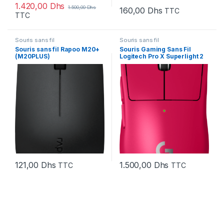
1.420,00
Dhs
1.500,00
Dhs
160,00
Dhs
TTC
TTC
Souris sans fil
Souris sans fil
Souris sans fil Rapoo M20+
Souris Gaming Sans Fil
(M20PLUS)
Logitech Pro X Superlight 2
(910-006798)
121,00
Dhs
1.500,00
Dhs
TTC
TTC