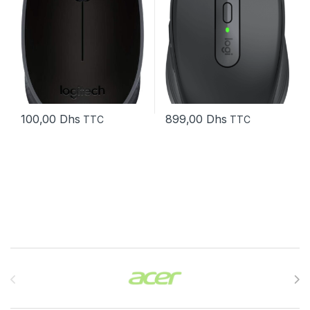
100,00
Dhs
899,00
Dhs
TTC
TTC
Brands Carousel