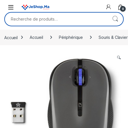
Skip to navigation
Skip to content
0
Recherche pour :
Accueil
Accueil
Périphérique
Souris & Clavier
🔍