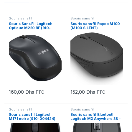
Souris sans fil
Souris sans fil
Souris Sans Fil Logitech
Souris sans fil Rapoo M100
Optique M220 RF (910-
(M100 SILENT)
004878)
160,00
Dhs
152,00
Dhs
TTC
TTC
Souris sans fil
Souris sans fil
Souris sans fil Logitech
Souris sans fil Bluetooth
M171 noire (910-004424)
Logitech MX Anywhere 3S –
GRAPHITE (910-006929)