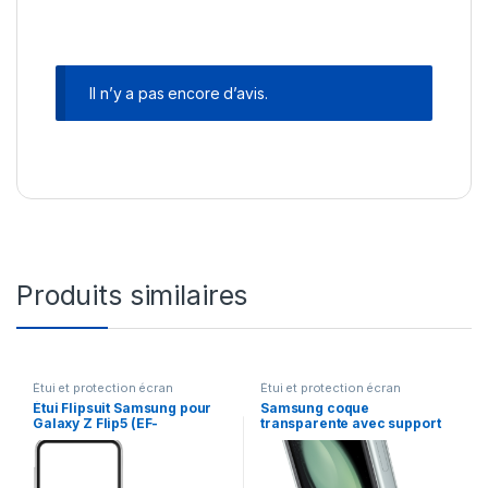
Il n’y a pas encore d’avis.
Produits similaires
Étui et protection écran
Étui et protection écran
Étui Flipsuit Samsung pour
Samsung coque
Galaxy Z Flip5 (EF-
transparente avec support
ZF731CTEGWW)
amovible pour Galaxy Z Flip
5 (EF-XF731CTEGWW)