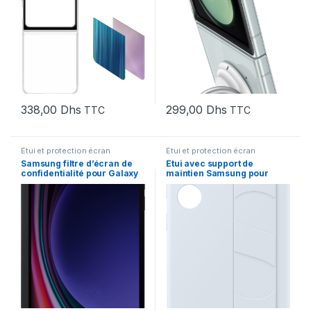
338,00
Dhs
299,00
Dhs
TTC
TTC
Étui et protection écran
Étui et protection écran
Samsung filtre d’écran de
Étui avec support de
confidentialité pour Galaxy
maintien Samsung pour
Tab S9+ (EF-
Galaxy S24+ (EF-
NX812PBEGWW)
GS926CLEGWW)