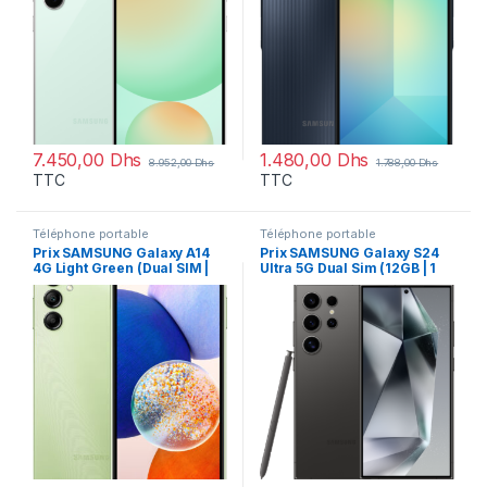
7.450,00
Dhs
1.480,00
Dhs
8.952,00
Dhs
1.788,00
Dhs
TTC
TTC
Téléphone portable
Téléphone portable
Prix SAMSUNG Galaxy A14
Prix SAMSUNG Galaxy S24
4G Light Green (Dual SIM |
Ultra 5G Dual Sim (12GB | 1
128 GB) – 2412.00 – 2412.00
TB) – 25116.00 – 25116.00