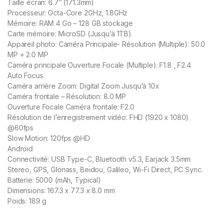
Taille écran: 6.7″ (171.3mm)
Processeur: Octa-Core 2GHz, 1.8GHz
Mémoire: RAM 4 Go – 128 GB stockage
Carte mémoire: MicroSD (Jusqu’à 1TB)
Appareil photo: Caméra Principale- Résolution (Multiple): 50.0
MP + 2.0 MP
Caméra principale Ouverture Focale (Multiple): F1.8 , F2.4
Auto Focus
Caméra arrière Zoom: Digital Zoom Jusqu’à 10x
Caméra frontale – Résolution: 8.0 MP
Ouverture Focale Caméra frontale: F2.0
Résolution de l’enregistrement vidéo: FHD (1920 x 1080)
@60fps
Slow Motion: 120fps @HD
Android
Connectivité: USB Type-C, Bluetooth v5.3, Earjack 3.5mm
Stereo, GPS, Glonass, Beidou, Galileo, Wi-Fi Direct, PC Sync.
Batterie: 5000 (mAh, Typical)
Dimensions: 167.3 x 77.3 x 8.0 mm
Poids: 189 g