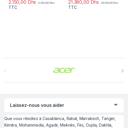
2.150,00
Dhs
21.380,00
Dhs
2.412,00
Dhs
25.116,00
Dhs
TTC
TTC
Brands Carousel
Laissez-nous vous aider
Que vous résidiez à Casablanca, Rabat, Marrakech, Tanger,
Kénitra, Mohammedia, Agadir, Meknès, Fès, Oujda, Dakhla,