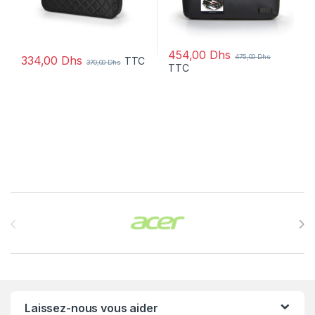
454,00
Dhs
475,00
Dhs
334,00
Dhs
TTC
370,00
Dhs
TTC
Brands Carousel
Laissez-nous vous aider