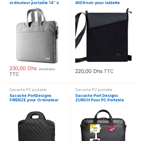
ordinateur portable 14″ à
8509 noir pour tablette
14,9″ (50337)
jusqu’à 8″ (8509 black)
230,00
Dhs
252,00
Dhs
220,00
Dhs
TTC
TTC
Sacoche PC portable
Sacoche PC portable
Sacoche PortDesigns
Sacoche Port Designs
FIRENZE pour Ordinateur
ZURICH Pour PC Portable
15,6″ – Femme (150029)
14/15″ – Toploading