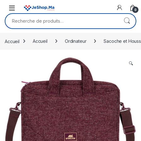
Skip to navigation
Skip to content
0
Recherche pour :
Accueil
Accueil
Ordinateur
Sacoche et Hous
🔍