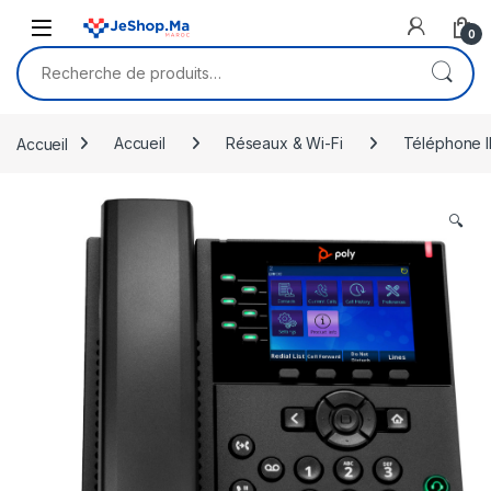
Skip to navigation
Skip to content
0
Recherche pour :
Accueil
Accueil
Réseaux & Wi-Fi
Téléphone I
🔍