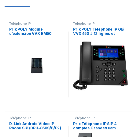
Téléphone IP
Téléphone IP
Prix POLY Module
Prix POLY Téléphone IP OBi
d’extension VVX EM50
VVX 450 à 12 lignes et
Module d’extension Poly
compatible PoE avec
VVX EM50 (85X07AA) – –
module d’alimentation
(89K71AA) – –
Téléphone IP
Téléphone IP
D-Link Android Video IP
Prix Téléphone IP SIP 4
Phone SIP (DPH-850S/B/F2)
comptes Grandstream
GRP2602G – 604.00 –
604.00