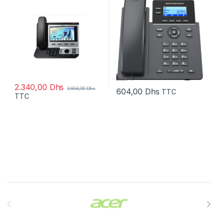
2.340,00
Dhs
3.834,00
Dhs
604,00
Dhs
TTC
TTC
Brands Carousel