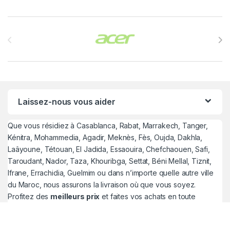
Brands Carousel
Laissez-nous vous aider
Que vous résidiez à Casablanca, Rabat, Marrakech, Tanger,
Kénitra, Mohammedia, Agadir, Meknès, Fès, Oujda, Dakhla,
Laâyoune, Tétouan, El Jadida, Essaouira, Chefchaouen, Safi,
Taroudant, Nador, Taza, Khouribga, Settat, Béni Mellal, Tiznit,
Ifrane, Errachidia, Guelmim ou dans n’importe quelle autre ville
du Maroc, nous assurons la livraison où que vous soyez.
Profitez des
meilleurs prix
et faites vos achats en toute
sérénité avec une expérience d’achat unique sur Jeshop.ma.