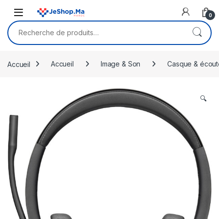
Skip to navigation
Skip to content
0
Recherche pour :
Accueil
Accueil
Image & Son
Casque & écout
🔍