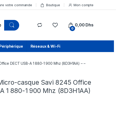
vre votre commande
Boutique
Mon compte
0,00
Dhs
0
Périphérique
Réseaux & Wi-Fi
Office DECT USB-A 1 880-1 900 Mhz (8D3H1AA) – –
Micro-casque Savi 8245 Office
A 1 880-1 900 Mhz (8D3H1AA)