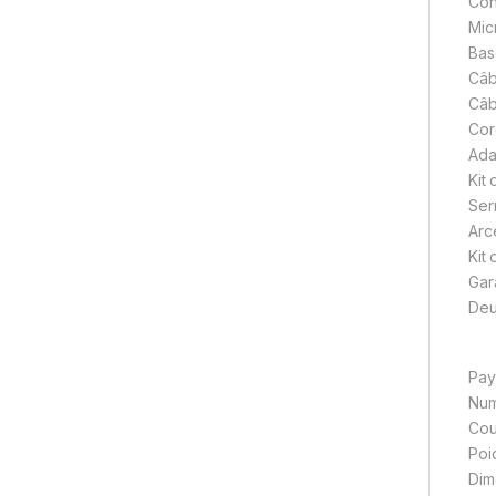
Con
Mic
Bas
Câb
Câb
Cor
Ada
Kit
Ser
Arc
Kit
Gar
Deu
Pay
Num
Cou
Poi
Dim