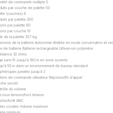
ntité de commande multiple 5
duits par couche de palette 50
ette (couches) 6
duits par palette 300
tons par palette 60
tons par couche 10
ds de la palette 357 kg
onomie de la batterie Autonomie illimitée en mode conversation et vei
e de batterie Batterie rechargeable Lithium-ion polymère
édance 32 ohms
ge sans fil Jusqu’à 180 m en zone ouverte
qu’à 55 m dans un environnement de bureau standard
iphériques jumelés jusqu’à 2
tons de commande utilisateur Réponse/fin d’appel
che secret
trôle du volume
e sous tension/hors tension
che/Arrêt ANC
rtes vocales Volume maximum
ume minimum