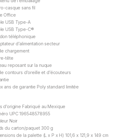
tenu de l’emballage
ro-casque sans fil
e Office
le USB Type-A
le USB Type-C®️
don téléphonique
ptateur d’alimentation secteur
 de chargement
re-tête
eau reposant sur la nuque
 de contours d’oreille et d’écouteurs
antie
x ans de garantie Poly standard limitée
s d’origine Fabriqué au Mexique
éro UPC 196548578955
leur Noir
ds du carton/paquet 300 g
ensions de la palette (L x P x H) 101,6 x 121,9 x 149 cm