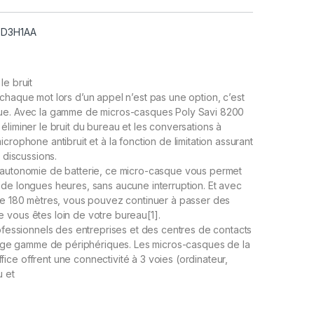
 8D3H1AA
le bruit
chaque mot lors d’un appel n’est pas une option, c’est
ue. Avec la gamme de micros-casques Poly Savi 8200
éliminer le bruit du bureau et les conversations à
crophone antibruit et à la fonction de limitation assurant
s discussions.
 autonomie de batterie, ce micro-casque vous permet
de longues heures, sans aucune interruption. Et avec
 de 180 mètres, vous pouvez continuer à passer des
 vous êtes loin de votre bureau[1].
rofessionnels des entreprises et des centres de contacts
large gamme de périphériques. Les micros-casques de la
ce offrent une connectivité à 3 voies (ordinateur,
 et