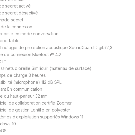
e secret activé
e secret désactivé
mode secret
t de la connexion
onomie en mode conversation
erie faible
hnologie de protection acoustique SoundGuard Digital2,3
e de connexion Bluetooth® 4.2
CT™
sinets d’oreille Similicuir (matériau de surface)
ps de charge 3 heures
sibilité (microphone) 112 dB SPL
ant En communication
lle du haut-parleur 32 mm
iciel de collaboration certifié Zoomer
iciel de gestion Lentille en polyester
tèmes d’exploitation supportés Windows 11
dows 10
cOS