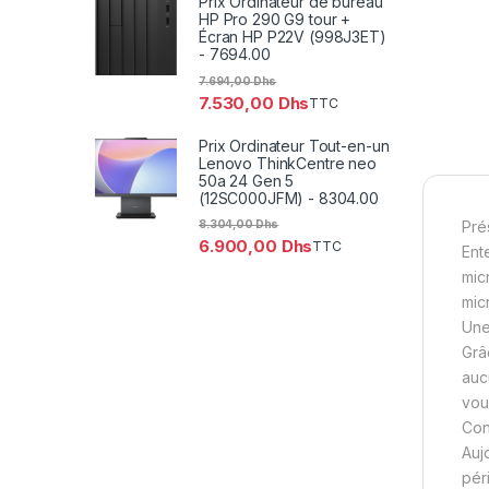
Prix Ordinateur de bureau
HP Pro 290 G9 tour +
Écran HP P22V (998J3ET)
- 7694.00
7.694,00
Dhs
7.530,00
Dhs
TTC
Prix Ordinateur Tout-en-un
Lenovo ThinkCentre neo
50a 24 Gen 5
(12SC000JFM) - 8304.00
8.304,00
Dhs
Pré
6.900,00
Dhs
TTC
Ent
mic
micr
Une
Grâ
auc
vou
Con
Auj
pér