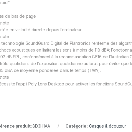
roid™
es de bas de page
tnote
rtée en visibilité directe depuis l’ordinateur.
tnote
a technologie SoundGuard Digital de Plantronics renferme des algorit
chocs acoustiques en limitant les sons à moins de 118 dBA; Fonctionnali
102 dB SPL, conformément à la recommandation G616 de l’Australian 
trôle quotidiens de l’exposition quotidienne au bruit pour éviter qu
85 dBA de moyenne pondérée dans le temps (TWA).
tnote
écessite l’appli Poly Lens Desktop pour activer les fonctions SoundGua
érence produit:
8D3H1AA
Catégorie :
Casque & écouteur