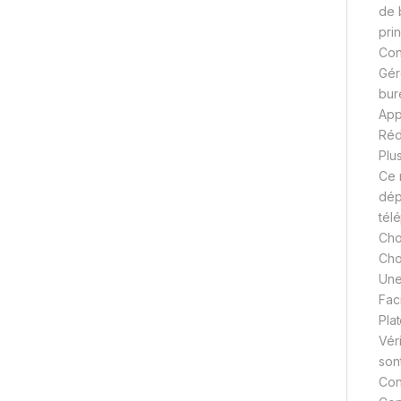
de 
pri
Con
Gér
bur
App
Réd
Plu
Ce 
dép
tél
Cho
Cho
Une
Fac
Pla
Vér
son
Con