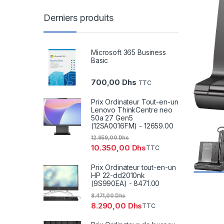
Derniers produits
Microsoft 365 Business
Basic
700,00
Dhs
TTC
Prix Ordinateur Tout-en-un
Lenovo ThinkCentre neo
50a 27 Gen5
(12SA0016FM) - 12659.00
12.659,00
Dhs
10.350,00
Dhs
TTC
Prix Ordinateur tout-en-un
HP 22-dd2010nk
(9S990EA) - 8471.00
8.471,00
Dhs
8.290,00
Dhs
TTC