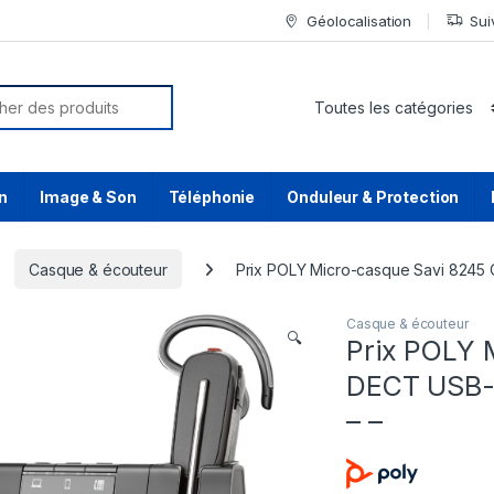
Géolocalisation
Sui
or:
n
Image & Son
Téléphonie
Onduleur & Protection
Casque & écouteur
Prix POLY Micro-casque Savi 8245 
Casque & écouteur
🔍
Prix POLY 
DECT USB-
– –