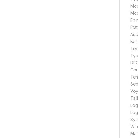
Mod
Mod
En 
Éta
Aut
Batt
Tec
Typ
DE
Cous
Tem
Sen
Voy
Tai
Log
Log
Sys
Win
Ma