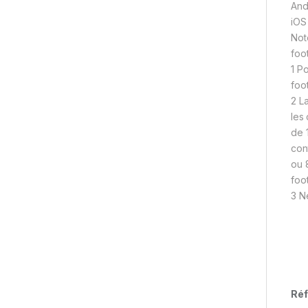
And
iOS
Not
foo
1 Po
foo
2 L
les 
de 
con
ou 
foo
3 N
Réf