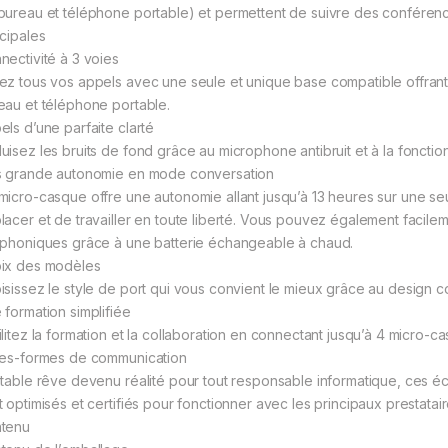
bureau et téléphone portable) et permettent de suivre des confére
ncipales
nectivité à 3 voies
ez tous vos appels avec une seule et unique base compatible offrant u
eau et téléphone portable.
els d’une parfaite clarté
uisez les bruits de fond grâce au microphone antibruit et à la fonctio
s grande autonomie en mode conversation
micro-casque offre une autonomie allant jusqu’à 13 heures sur une s
lacer et de travailler en toute liberté. Vous pouvez également facil
éphoniques grâce à une batterie échangeable à chaud.
ix des modèles
isissez le style de port qui vous convient le mieux grâce au design co
 formation simplifiée
ilitez la formation et la collaboration en connectant jusqu’à 4 micro-
tes-formes de communication
itable rêve devenu réalité pour tout responsable informatique, ces éc
t optimisés et certifiés pour fonctionner avec les principaux prestatair
tenu