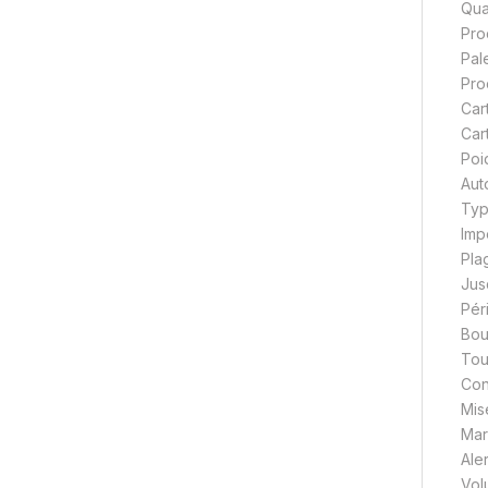
Qua
Pro
Pal
Pro
Car
Car
Poi
Aut
Typ
Imp
Pla
Jus
Pér
Bou
Tou
Con
Mis
Mar
Ale
Vol