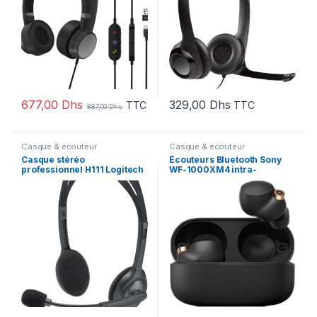
677,00
Dhs
329,00
Dhs
TTC
TTC
887,00
Dhs
Casque & écouteur
Casque & écouteur
Casque stéréo
Écouteurs Bluetooth Sony
professionnel H111 Logitech
WF-1000XM4 intra-
– Jack 3,5 mm (981-000593)
auriculaires (WF-
1000XM4/BM)