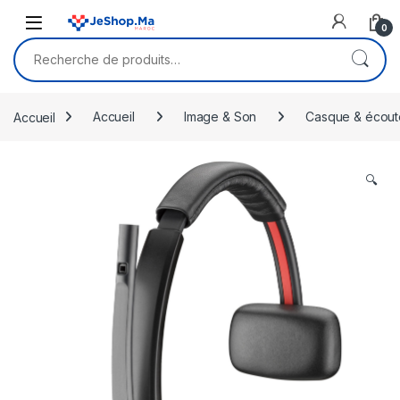
Skip to navigation
Skip to content
0
Recherche pour :
Accueil
Accueil
Image & Son
Casque & écout
🔍