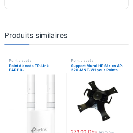
Produits similaires
Point d'accès
Point d'accès
Point d’accès TP-Link
Support Mural HP Séries AP-
EAP110-
220-MNT-W1 pour Points
OUTDOOR WiFi N 300 Mbps
d’accès Aruba 220
Extérieur (IP65)
(JW046A)
273,00
Dhs
292,00
Dhs