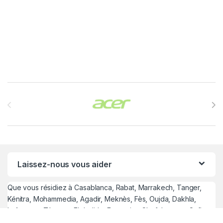
Brands Carousel
Laissez-nous vous aider
Que vous résidiez à Casablanca, Rabat, Marrakech, Tanger,
Kénitra, Mohammedia, Agadir, Meknès, Fès, Oujda, Dakhla,
Laâyoune, Tétouan, El Jadida, Essaouira, Chefchaouen, Safi,
Taroudant, Nador, Taza, Khouribga, Settat, Béni Mellal, Tiznit,