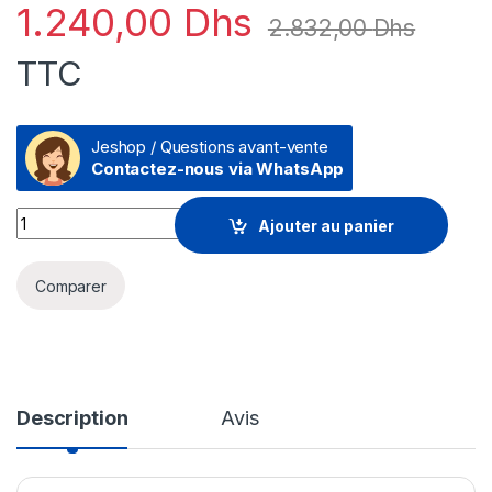
1.240,00
Dhs
2.832,00
Dhs
TTC
Jeshop / Questions avant-vente
Contactez-nous via WhatsApp
Points d'accès HPE OfficeConnect OC20 double radio 802.11a
Ajouter au panier
Comparer
Description
Avis