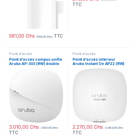
TTC
581,00
Dhs
TTC
658,00
Dhs
Point d'accès
Point d'accès
Point d’accès campus unifié
Point d’accès intérieur
Aruba AP-303 (RW) double
Aruba Instant On AP22 (RW)
radio MU-MIMO 2×2:2
2×2 Wi-Fi 6 (R4W02A)
(JZ320A)
3.010,00
Dhs
2.270,00
Dhs
3.192,00
Dhs
2.484,00
Dhs
TTC
TTC