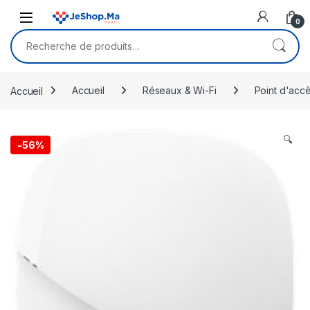
Skip to navigation
Skip to content
0
Recherche pour :
Accueil
Accueil
Réseaux & Wi-Fi
Point d'acc
🔍
-
56%