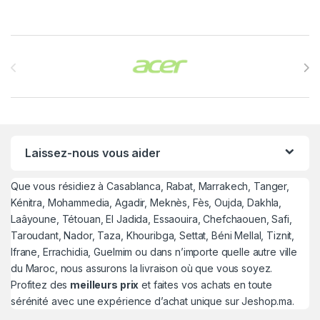
Brands Carousel
Laissez-nous vous aider
Que vous résidiez à Casablanca, Rabat, Marrakech, Tanger,
Kénitra, Mohammedia, Agadir, Meknès, Fès, Oujda, Dakhla,
Laâyoune, Tétouan, El Jadida, Essaouira, Chefchaouen, Safi,
Taroudant, Nador, Taza, Khouribga, Settat, Béni Mellal, Tiznit,
Ifrane, Errachidia, Guelmim ou dans n’importe quelle autre ville
du Maroc, nous assurons la livraison où que vous soyez.
Profitez des
meilleurs prix
et faites vos achats en toute
sérénité avec une expérience d’achat unique sur Jeshop.ma.