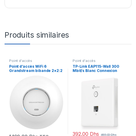
Produits similaires
Point d'accès
Point d'accès
Point d’accès WiFi 6
TP-Link EAP115-Wall 300
Grandstream bibande 2×2:2
Mbit/s Blanc Connexion
MUMIMO PoE/PoE+
Ethernet, supportant
(GWN7660)
l’alimentation via ce port
(PoE) (EAP115-Wall V1)
392,00
Dhs
469,00
Dhs