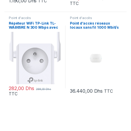
1.190,00
Dhs
TTC
TTC
Point d'accès
Point d'accès
Répéteur WiFi TP-Link TL-
Point d’accès réseaux
WA865RE N 300 Mbps avec
locaux sans fil 1000 Mbit/s
prise gigogne
Bosch (DCNM-WAP)
282,00
Dhs
288,00
Dhs
36.440,00
Dhs
TTC
TTC