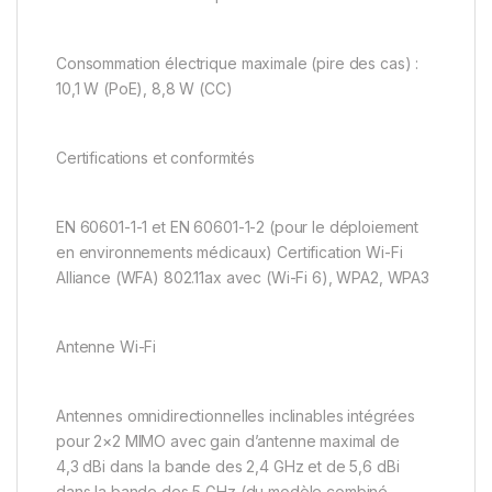
Consommation électrique maximale (pire des cas) :
10,1 W (PoE), 8,8 W (CC)
Certifications et conformités
EN 60601-1-1 et EN 60601-1-2 (pour le déploiement
en environnements médicaux) Certification Wi-Fi
Alliance (WFA) 802.11ax avec (Wi-Fi 6), WPA2, WPA3
Antenne Wi-Fi
Antennes omnidirectionnelles inclinables intégrées
pour 2×2 MIMO avec gain d’antenne maximal de
4,3 dBi dans la bande des 2,4 GHz et de 5,6 dBi
dans la bande des 5 GHz (du modèle combiné