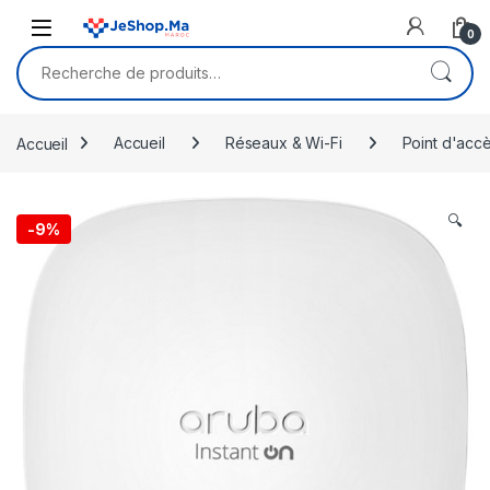
Skip to navigation
Skip to content
0
Recherche pour :
Accueil
Accueil
Réseaux & Wi-Fi
Point d'acc
🔍
-
9%