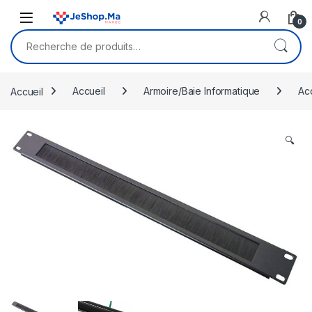
Skip to navigation
Skip to content
0
Recherche pour :
Accueil
Accueil
Armoire/Baie Informatique
Ac
🔍