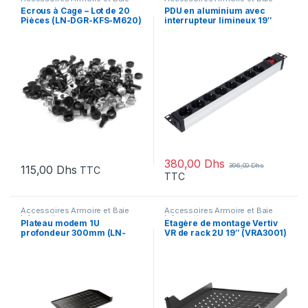
Informatique
Informatique
Écrous à Cage – Lot de 20
PDU en aluminium avec
Pièces (LN-DGR-KFS-M620)
interrupteur limineux 19″
1U- 8 Prises (LN-PRZ-ONF-
1U8P-SC)
380,00
Dhs
396,00
Dhs
115,00
Dhs
TTC
TTC
Accessoires Armoire et Baie
Accessoires Armoire et Baie
Informatique
Informatique
Plateau modem 1U
Étagère de montage Vertiv
profondeur 300mm (LN-
VR de rack 2U 19″ (VRA3001)
RAF-RMO-1U30-B)