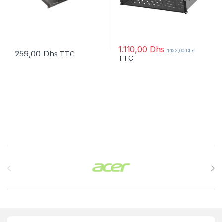
1.110,00
Dhs
1.152,00
Dhs
259,00
Dhs
TTC
TTC
Brands Carousel