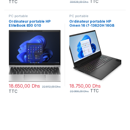
TTC
TTC
33.828,00
Dhs
PC portable
PC portable
Ordinateur portable HP
Ordinateur portable HP
EliteBook 830 G10
Omen 16 i7-13620H 16GB
(96Z50ET)
1TSD W11H (845H6EA)
18.650,00
Dhs
18.750,00
Dhs
22.812,00
Dhs
TTC
TTC
22.068,00
Dhs