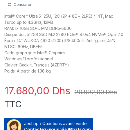
Comparer
Intel® Core™ Ultra 5 125U, 12C (2P + 8E + 2LPE) / 14T, Max
Turbo up to 4.3GHz, 12MB
RAM: 1x 16GB SO-DIMM DDR5-5600
Disque dur: 512GB SSD M.2 2280 PCIe® 4.0×4 NVMe® Opal 2.0
Écran: 14″ WUXGA (1920×1200) IPS 400nits Anti-glare, 45%
NTSC, 60Hz, DBEF5
Carte graphique: Intel® Graphics
Windows 11 professionnel
Clavier: Backlit, Français (AZERTY)
Poids: À partir de 1.38 kg
17.680,00
Dhs
20.892,00
Dhs
TTC
Jeshop / Questions avant-vente
Contactez-nous via WhatsApp