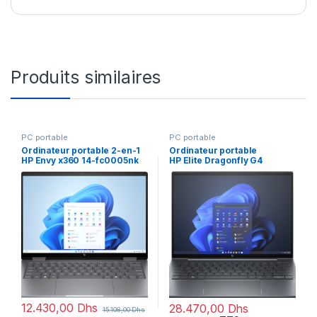
Produits similaires
PC portable
PC portable
Ordinateur portable 2-en-1
Ordinateur portable
HP Envy x360 14-fc0005nk
HP Elite Dragonfly G4
(AY2T6EA)
(96Z82ET)
12.430,00
Dhs
28.470,00
Dhs
15.108,00
Dhs