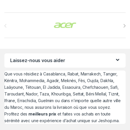
Brands Carousel
Laissez-nous vous aider
Que vous résidiez à Casablanca, Rabat, Marrakech, Tanger,
Kénitra, Mohammedia, Agadir, Meknès, Fès, Oujda, Dakhla,
Laâyoune, Tétouan, El Jadida, Essaouira, Chefchaouen, Safi,
Taroudant, Nador, Taza, Khouribga, Settat, Béni Mellal, Tiznit,
Ifrane, Errachidia, Guelmim ou dans n’importe quelle autre ville
du Maroc, nous assurons la livraison où que vous soyez.
Profitez des
meilleurs prix
et faites vos achats en toute
sérénité avec une expérience d’achat unique sur Jeshop.ma.