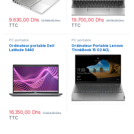
9.630,00
Dhs
19.700,00
Dhs
12.588,00
Dhs
20.118,00
Dhs
TTC
TTC
PC portable
PC portable
Ordinateur portable Dell
Ordinateur Portable Lenovo
Latitude 5440
ThinkBook 15 G3 ACL
(N029L544014EMEA_VP)
(21A4001WFE)
16.350,00
Dhs
17.424,00
Dhs
TTC