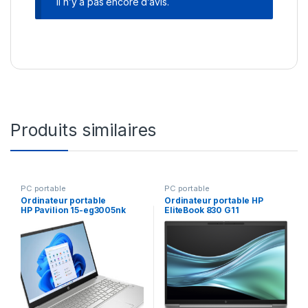
Il n’y a pas encore d’avis.
Produits similaires
PC portable
PC portable
Ordinateur portable
Ordinateur portable HP
HP Pavilion 15-eg3005nk
EliteBook 830 G11
(845A8EA)
(A36Z0ET)