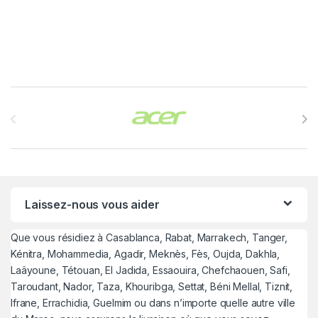
Brands Carousel
Laissez-nous vous aider
Que vous résidiez à Casablanca, Rabat, Marrakech, Tanger,
Kénitra, Mohammedia, Agadir, Meknès, Fès, Oujda, Dakhla,
Laâyoune, Tétouan, El Jadida, Essaouira, Chefchaouen, Safi,
Taroudant, Nador, Taza, Khouribga, Settat, Béni Mellal, Tiznit,
Ifrane, Errachidia, Guelmim ou dans n’importe quelle autre ville