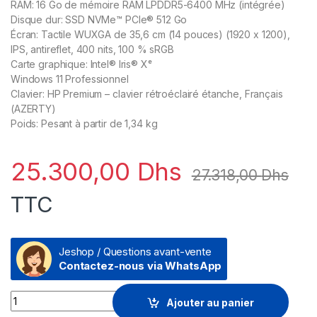
RAM: 16 Go de mémoire RAM LPDDR5-6400 MHz (intégrée)
Disque dur: SSD NVMe™ PCIe® 512 Go
Écran: Tactile WUXGA de 35,6 cm (14 pouces) (1920 x 1200),
IPS, antireflet, 400 nits, 100 % sRGB
Carte graphique: Intel® Iris® Xᵉ
Windows 11 Professionnel
Clavier: HP Premium – clavier rétroéclairé étanche, Français
(AZERTY)
Poids: Pesant à partir de 1,34 kg
25.300,00
Dhs
27.318,00
Dhs
TTC
Jeshop / Questions avant-vente
Contactez-nous via WhatsApp
Prix Ordinateur portable HP 2-en-1 Elite x360 1040 G10 (96Z9
Ajouter au panier