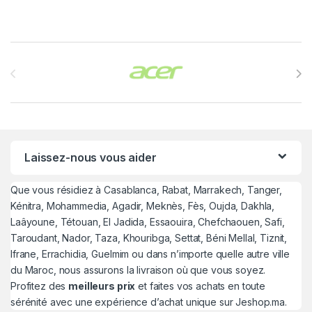
Brands Carousel
Laissez-nous vous aider
Que vous résidiez à Casablanca, Rabat, Marrakech, Tanger,
Kénitra, Mohammedia, Agadir, Meknès, Fès, Oujda, Dakhla,
Laâyoune, Tétouan, El Jadida, Essaouira, Chefchaouen, Safi,
Taroudant, Nador, Taza, Khouribga, Settat, Béni Mellal, Tiznit,
Ifrane, Errachidia, Guelmim ou dans n’importe quelle autre ville
du Maroc, nous assurons la livraison où que vous soyez.
Profitez des
meilleurs prix
et faites vos achats en toute
sérénité avec une expérience d’achat unique sur Jeshop.ma.