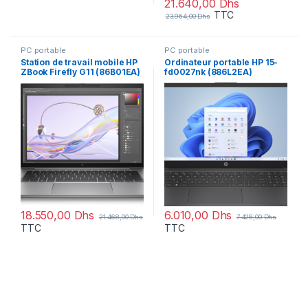
21.640,00
Dhs
TTC
23.964,00
Dhs
PC portable
PC portable
Station de travail mobile HP
Ordinateur portable HP 15-
ZBook Firefly G11 (86B01EA)
fd0027nk (886L2EA)
18.550,00
Dhs
6.010,00
Dhs
21.468,00
Dhs
7.428,00
Dhs
TTC
TTC