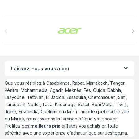
Brands Carousel
Laissez-nous vous aider
Que vous résidiez à Casablanca, Rabat, Marrakech, Tanger,
Kénitra, Mohammedia, Agadir, Meknès, Fès, Oujda, Dakhla,
Laâyoune, Tétouan, El Jadida, Essaouira, Chefchaouen, Safi,
Taroudant, Nador, Taza, Khouribga, Settat, Béni Mellal, Tiznit,
Ifrane, Errachidia, Guelmim ou dans n’importe quelle autre ville
du Maroc, nous assurons la livraison où que vous soyez.
Profitez des
meilleurs prix
et faites vos achats en toute
sérénité avec une expérience d’achat unique sur Jeshop.ma.