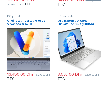
34.128,00
Dhs
TTC
TTC
27.588,00
Dhs
PC portable
PC portable
Ordinateur portable Asus
Ordinateur portable
Vivobook S 14 OLED
HP Pavilion 15-eg3005nk
S5406MA-QD055W
(845A8EA)
13.480,00
Dhs
9.630,00
Dhs
16.200,00
Dhs
12.588,00
Dhs
TTC
TTC