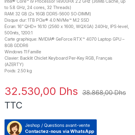
Intel® Core™ i9 Processor 14900HX 2.2 GHz (36MB Cache, up
to 5.8 GHz, 24 cores, 32 Threads)
RAM: 32 GB (2x 16GB DDR5-5600 SO-DIMM)
Disque dur: 1TB PCIe® 4.0 NVMe™ M.2 SSD
Écran: 16″ QHD+ 16:10 (2560 x 1600, WQXGA) 240Hz, IPS-level,
500nits, 1200:1
Carte graphique: NVIDIA® GeForce RTX™ 4070 Laptop GPU –
8GB GDDR6
Windows 11 Famille
Clavier: Backlit Chiclet Keyboard Per-Key RGB, Français
(AZERTY)
Poids: 2.50 kg
32.530,00
Dhs
38.868,00
Dhs
TTC
Jeshop / Questions avant-vente
Contactez-nous via WhatsApp