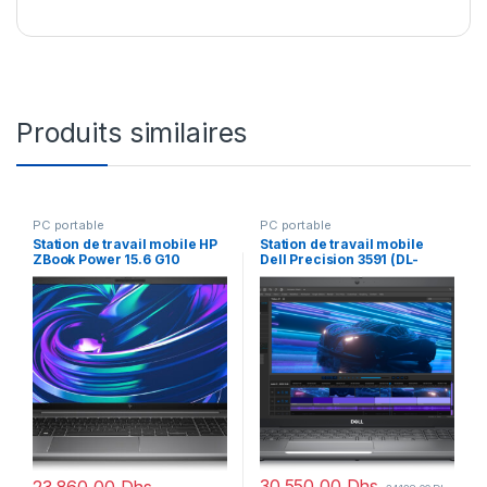
Produits similaires
PC portable
PC portable
Station de travail mobile HP
Station de travail mobile
ZBook Power 15.6 G10
Dell Precision 3591 (DL-
(865T0EA)
PR3591-RTX6GB)
30.550,00
Dhs
23.860,00
Dhs