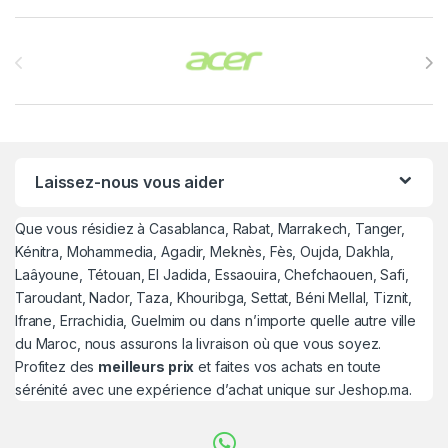
Brands Carousel
Laissez-nous vous aider
Que vous résidiez à Casablanca, Rabat, Marrakech, Tanger,
Kénitra, Mohammedia, Agadir, Meknès, Fès, Oujda, Dakhla,
Laâyoune, Tétouan, El Jadida, Essaouira, Chefchaouen, Safi,
Taroudant, Nador, Taza, Khouribga, Settat, Béni Mellal, Tiznit,
Ifrane, Errachidia, Guelmim ou dans n’importe quelle autre ville
du Maroc, nous assurons la livraison où que vous soyez.
Profitez des
meilleurs prix
et faites vos achats en toute
sérénité avec une expérience d’achat unique sur Jeshop.ma.