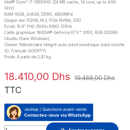
Intel® Core™ i7-13650HX (24 MB cache, 14 core, up to 4.90
GHz)
RAM: 16GB, 2x8GB, DDR5, 4800MHz
Disque dur: 512GB, M.2, PCIe NVMe, SSD
Écran: 15.6″ FHD (1920×1080) 120Hz
Carte graphique: NVIDIA® GeForce RTX™ 3050, 6GB GDDR6
Ubuntu (Sans Windows)
Clavier: Rétroéclairé intégré avec pavé numérique (sans touche
G), Français (AZERTY)
Poids: À partir de 2,81 kg
18.410,00
Dhs
19.488,00
Dhs
TTC
Jeshop / Questions avant-vente
Contactez-nous via WhatsApp
Prix Ordinateur portable Dell gaming G15 5530 (G15-5530-NV