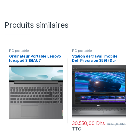
Produits similaires
PC portable
PC portable
Ordinateur Portable Lenovo
Station de travail mobile
Ideapad 3 15IAU7
Dell Precision 3591 (DL-
(82RK00LRFE)
PR3591-RTX6GB)
30.550,00
Dhs
34.128,00
Dhs
TTC