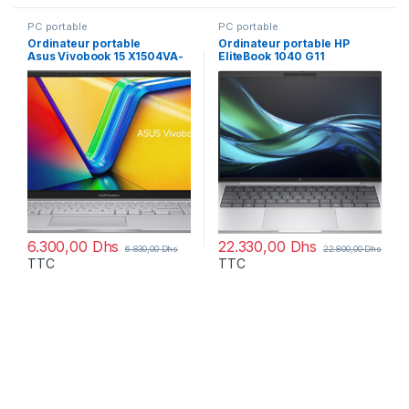
PC portable
PC portable
Ordinateur portable
Ordinateur portable HP
Asus Vivobook 15 X1504VA-
EliteBook 1040 G11
NJ814W
(A36Z4ET)
6.300,00
Dhs
22.330,00
Dhs
6.830,00
Dhs
22.800,00
Dhs
TTC
TTC